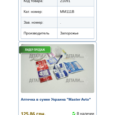
Код товара:
21091
Кат. номер:
ММ111В
Зав. номер:
.
Производитель
Запорожье
Аптечка в сумке Украина "Master Avto"
125.86
грн.
В наличии