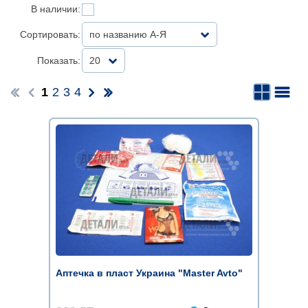
В наличии:
Сортировать:
по названию А-Я
Показать:
20
1
2
3
4
Аптечка в пласт Украина "Master Avto"