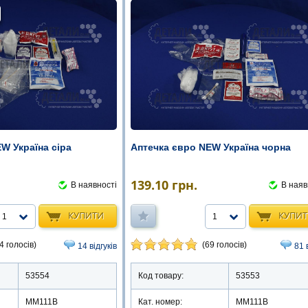
W Україна сіра
Аптечка євро NEW Україна чорна
139.10
грн.
В наявності
В наяв
КУПИТИ
КУПИ
1
1
4 голосів)
(69 голосів)
14 відгуків
81 
53554
Код товару:
53553
ММ111В
Кат. номер:
ММ111В