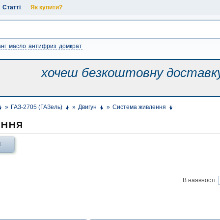
Статті
Як купити?
нг
масло
антифриз
домкрат
хочеш безкоштовну
доставк
»
ГАЗ-2705 (ГАЗель)
»
Двигун
»
Система живлення
ення
Х
В наявності: