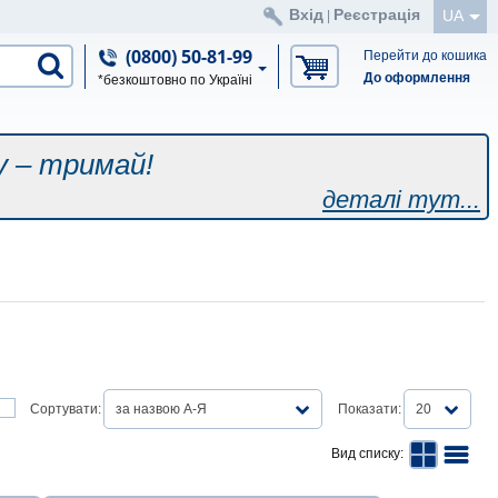
Вхід
Реєстрація
UA
|
(0800) 50-81-99
Перейти до кошика
До оформлення
*безкоштовно по Україні
у – тримай!
деталі тут...
Сортувати:
за назвою А-Я
Показати:
20
Вид списку: