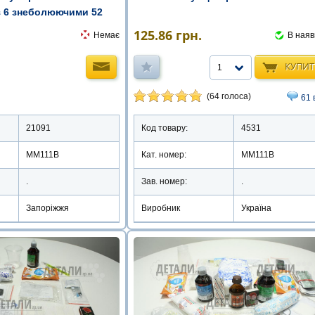
з 6 знеболюючими 52
125.86
грн.
Немає
В наяв
КУПИ
1
(64 голоса)
61 
21091
Код товару:
4531
ММ111В
Кат. номер:
ММ111В
.
Зав. номер:
.
Запоріжжя
Виробник
Україна