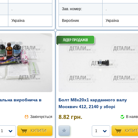
.
Зав. номер:
.
Україна
Виробник
Україна
сальна виробнича в
Болт М8х20х1 карданного валу
Москвич 412, 2140 у зборі
8.82
грн.
Закінчується
В наяв
КУПИТИ
КУПИ
1
1