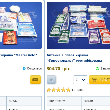
Україна "Master Avto"
Аптечка в пласт Україна
"Євростандарт" сертифікована
304.70
грн.
Очікується
В наяв
КУПИ
1
(1 голос)
40737
Код товару:
40739