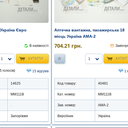
 Україна Євро
Аптечка вантажна, пасажирська 18
місць Україна АМА-2
704.21
грн.
В наявності
Закінчу
КУПИТИ
КУПИ
1
1
5 голосів)
15 відгуків
1 
14625
Код товару:
40481
ММ111В
Кат. номер:
ММ111В
.
Зав. номер:
АМА-2
Запоріжжя
Виробник
Україна