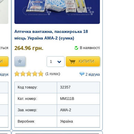
Аптечка вантажна, пасажирська 18
місць Україна АМА-2 (сумка)
264.96
грн.
ється
В наявності
ТИ
КУПИТИ
1
(1 голос)
відгук
2 відгука
Код товару:
32357
Кат. номер:
ММ111В
Зав. номер:
АМА-2
Виробник
Україна