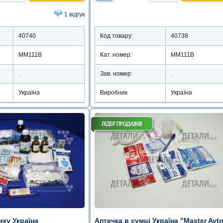
1 відгук
40740
Код товару:
40738
ММ111В
Кат. номер:
ММ111В
.
Зав. номер:
.
Україна
Виробник
Україна
ику Україна
Аптечка в сумці Україна "Master Avt