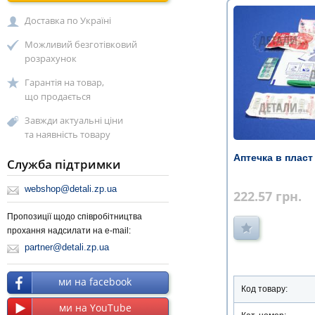
Доставка по Україні
Можливий безготівковий
розрахунок
Гарантія на товар,
що продається
Завжди актуальні ціни
та наявність товару
Аптечка в пласт 
Служба підтримки
webshop@detali.zp.ua
222.57
грн.
Пропозиції щодо співробітництва
прохання надсилати на e-mail:
partner@detali.zp.ua
ми на facebook
Код товару:
ми на YouTube