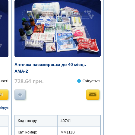
Аптечка пасажирська до 40 місць
АМА-2
728.64
грн.
ності
Очікується
ТИ
відгук
Код товару:
40741
Кат. номер:
ММ111В