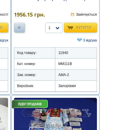
1956.15
грн.
ності
Закінчується
ТИ
КУПИТИ
1
відгук
3 відгука
Код товару:
11940
Кат. номер:
ММ111В
Зав. номер:
АМА-2
Виробник
Запоріжжя