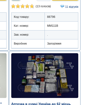
(13 голосів)
11 відгуків
Код товару:
88796
Кат. номер:
ММ111В
Зав. номер:
.
Виробник
Запоріжжя
o"
Аптечка в сумці Україна до 62 місць