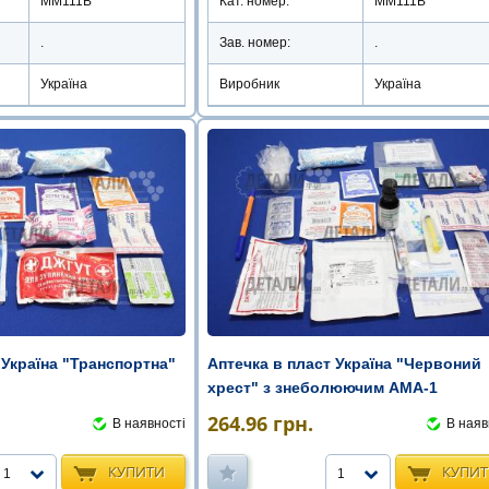
ММ111В
Кат. номер:
ММ111В
.
Зав. номер:
.
Україна
Виробник
Україна
 Україна "Транспортна"
Аптечка в пласт Україна "Червоний
хрест" з знеболюючим АМА-1
264.96
грн.
В наявності
В наяв
КУПИТИ
КУПИ
1
1