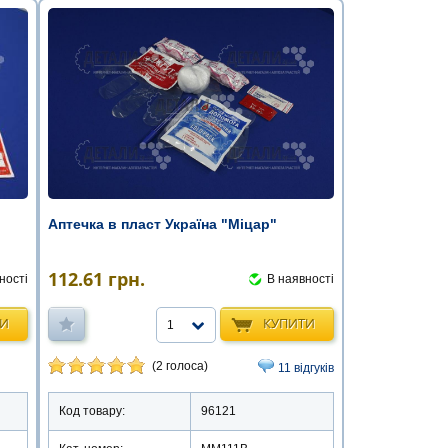
Аптечка в пласт Україна "Міцар"
112.61
грн.
ності
В наявності
ТИ
КУПИТИ
1
(2 голоса)
11 відгуків
Код товару:
96121