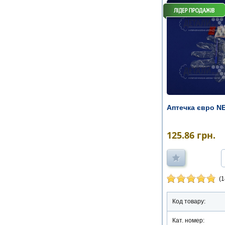
Аптечка євро NE
125.86
грн.
(1
Код товару:
Кат. номер: