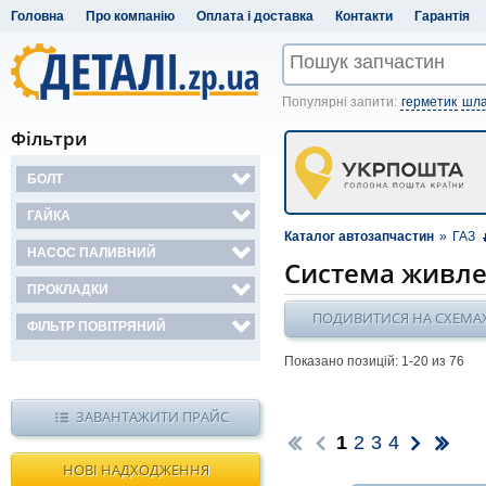
Головна
Про компанію
Оплата і доставка
Контакти
Гарантія
Популярні запити:
герметик
шла
Фільтри
БОЛТ
ГАЙКА
Каталог автозапчастин
»
ГАЗ
НАСОС ПАЛИВНИЙ
Система живл
ПРОКЛАДКИ
ПОДИВИТИСЯ НА СХЕМА
ФІЛЬТР ПОВІТРЯНИЙ
Показано позицій: 1-
20
из 76
ЗАВАНТАЖИТИ ПРАЙС
1
2
3
4
НОВІ НАДХОДЖЕННЯ