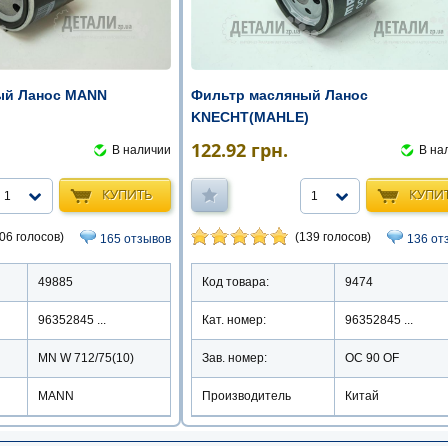
Фильтр масляный Ланос
ый Ланос MANN
KNECHT(MAHLE)
122.92
грн.
В на
В наличии
КУПИ
КУПИТЬ
1
1
(139 голосов)
06 голосов)
136 от
165 отзывов
Код товара:
9474
49885
Кат. номер:
96352845 ...
96352845 ...
Зав. номер:
OC 90 OF
MN W 712/75(10)
Производитель
Китай
MANN