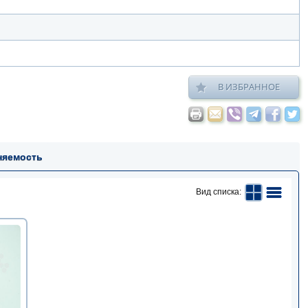
В ИЗБРАННОЕ
няемость
Вид списка: