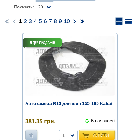
Показати:
20
1
2
3
4
5
6
7
8
9
10
Автокамера R13 для шин 155-165 Kabat
381.35
грн.
В наявності
КУПИТИ
1