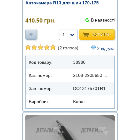
Автокамера R13 для шин 170-175
410.50
грн.
В наявності
КУПИТИ
1
(2 голоса)
2 відгука
Код товару:
38986
Кат. номер:
2108-2905650 ...
Зав. номер:
DO1317570TR13KBK (175/70R13)
Виробник
Kabat