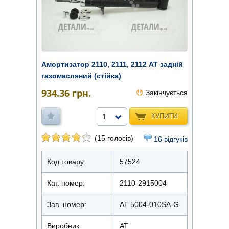
Амортизатор 2110, 2111, 2112 AT задній
газомасляний (стійка)
934.36
грн.
Закінчується
КУПИТИ
1
(15 голосів)
16 відгуків
Код товару:
57524
Кат. номер:
2110-2915004
Зав. номер:
AT 5004-010SA-G
Виробник
АТ