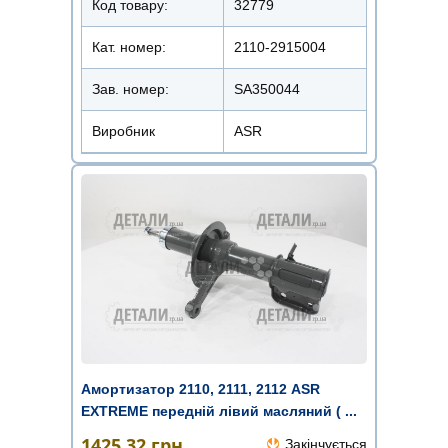
Код товару:
32779
Кат. номер:
2110-2915004
Зав. номер:
SA350044
Виробник
ASR
Амортизатор 2110, 2111, 2112 ASR
EXTREME передній лівий масляний ( ...
1425.32
грн.
Закінчується