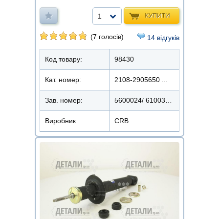
КУПИТИ
1
(7 голосів)
14 відгуків
Код товару:
98430
Кат. номер:
2108-2905650 ...
Зав. номер:
5600024/ 61003105/2110-2905002
Виробник
CRB