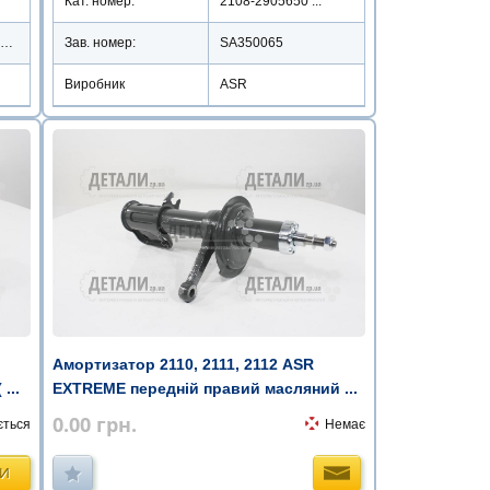
Кат. номер:
2108-2905650 ...
DO1317570TR13KBK (175/70R13)
Зав. номер:
SA350065
Виробник
ASR
Амортизатор 2110, 2111, 2112 ASR
...
EXTREME передній правий масляний ...
0.00
грн.
ється
Немає
ТИ