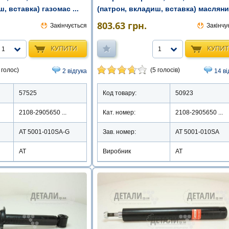
, вставка) газомас ...
(патрон, вкладиш, вставка) маслян
803.63
грн.
Закінчується
Закінчу
КУПИТИ
КУПИ
1
1
 голос)
(5 голосів)
2 відгука
14 ві
57525
Код товару:
50923
2108-2905650 ...
Кат. номер:
2108-2905650 ...
AT 5001-010SA-G
Зав. номер:
AT 5001-010SA
АТ
Виробник
АТ