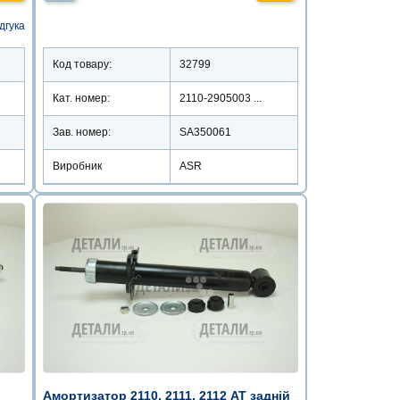
ідгука
Код товару:
32799
Кат. номер:
2110-2905003 ...
Зав. номер:
SA350061
Виробник
ASR
Амортизатор 2110, 2111, 2112 AT задній