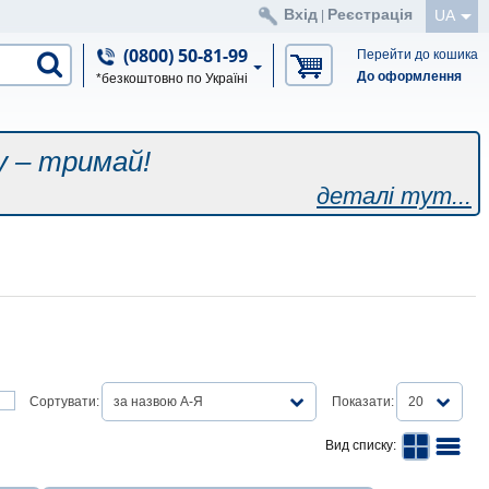
Вхід
Реєстрація
UA
|
(0800) 50-81-99
Перейти до кошика
До оформлення
*безкоштовно по Україні
у – тримай!
деталі тут...
Сортувати:
за назвою А-Я
Показати:
20
Вид списку: