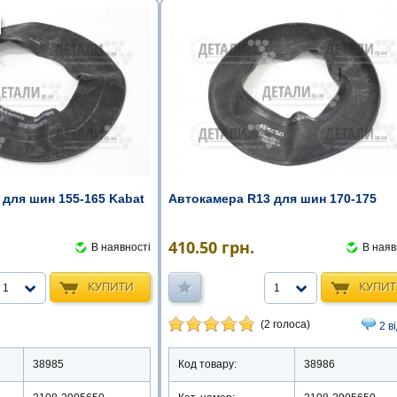
 для шин 155-165 Kabat
Автокамера R13 для шин 170-175
410.50
грн.
В наявності
В наяв
КУПИТИ
КУПИ
1
1
(2 голоса)
2 в
38985
Код товару:
38986