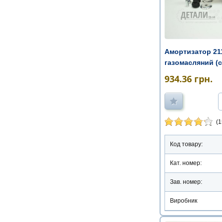
Амортизатор 211
газомасляний (с
934.36
грн.
(1
Код товару:
Кат. номер:
Зав. номер:
Виробник