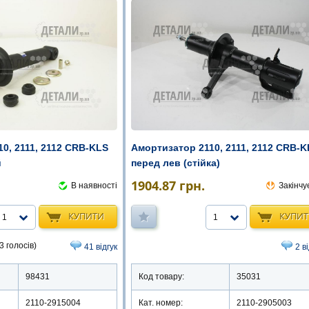
0, 2111, 2112 CRB-KLS
Амортизатор 2110, 2111, 2112 CRB-K
й
перед лев (стійка)
1904.87
грн.
В наявності
Закінчу
КУПИТИ
КУПИ
1
1
3 голосів)
41 відгук
2 в
98431
Код товару:
35031
2110-2915004
Кат. номер:
2110-2905003