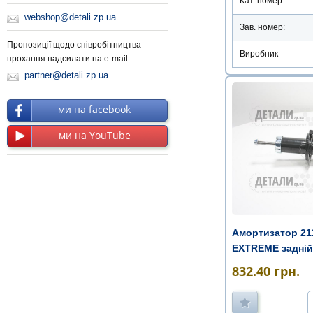
Кат. номер:
webshop@detali.zp.ua
Зав. номер:
Пропозиції щодо співробітництва
Виробник
прохання надсилати на e-mail:
partner@detali.zp.ua
ми на facebook
ми на YouTube
Амортизатор 211
EXTREME задній 
832.40
грн.