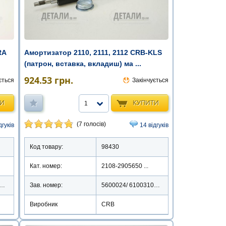
RA
Амортизатор 2110, 2111, 2112 CRB-KLS
(патрон, вставка, вкладиш) ма ...
924.53
грн.
ється
Закінчується
ТИ
КУПИТИ
1
(7 голосів)
дгуків
14 відгуків
Код товару:
98430
Кат. номер:
2108-2905650 ...
98 /SA-LA2110OFC
Зав. номер:
5600024/ 61003105/2110-2905002
Виробник
CRB