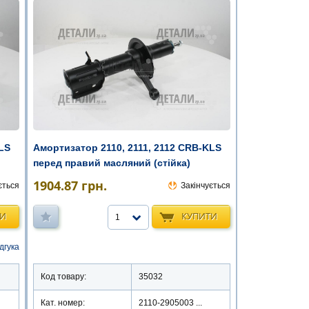
LS
Амортизатор 2110, 2111, 2112 CRB-KLS
перед правий масляний (стійка)
1904.87
грн.
ється
Закінчується
ТИ
КУПИТИ
1
ідгука
Код товару:
35032
Кат. номер:
2110-2905003 ...