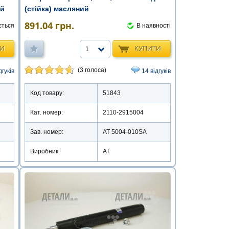
ий
(стійка) масляний
891.04
грн.
ється
В наявності
ТИ
КУПИТИ
1
(3 голоса)
дгуків
14 відгуків
Код товару:
51843
Кат. номер:
2110-2915004
Зав. номер:
AT 5004-010SA
Виробник
АТ