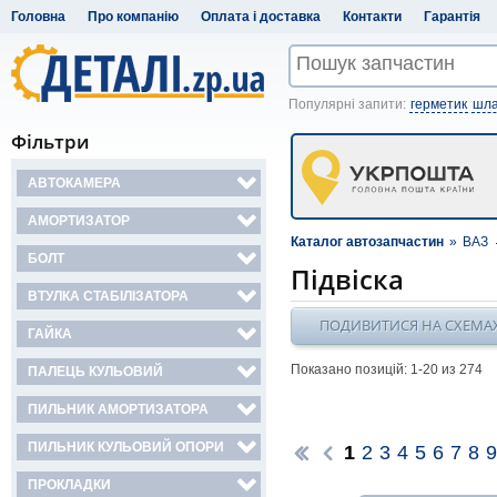
Головна
Про компанію
Оплата і доставка
Контакти
Гарантія
Популярні запити:
герметик
шла
Фільтри
АВТОКАМЕРА
АМОРТИЗАТОР
Каталог автозапчастин
»
ВАЗ
БОЛТ
Підвіска
ВТУЛКА СТАБІЛІЗАТОРА
ПОДИВИТИСЯ НА СХЕМА
ГАЙКА
Показано позицій: 1-
20
из 274
ПАЛЕЦЬ КУЛЬОВИЙ
ПИЛЬНИК АМОРТИЗАТОРА
ПИЛЬНИК КУЛЬОВИЙ ОПОРИ
1
2
3
4
5
6
7
8
9
ПРОКЛАДКИ