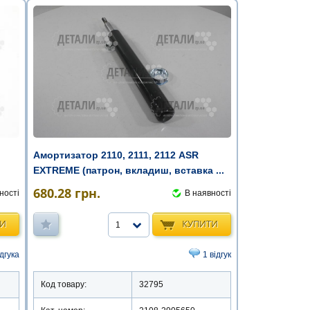
Амортизатор 2110, 2111, 2112 ASR
EXTREME (патрон, вкладиш, вставка ...
680.28
грн.
ності
В наявності
ТИ
КУПИТИ
1
ідгука
1 відгук
Код товару:
32795