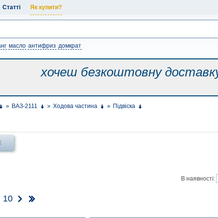
Статті
Як купити?
нг
масло
антифриз
домкрат
хочеш безкоштовну
доставк
»
ВАЗ-2111
»
Ходова частина
»
Підвіска
Х
В наявності:
10