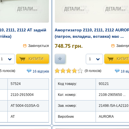
0, 2111, 2112 AT задній
Амортизатор 2110, 2111, 2112 AURO
тійка)
(патрон, вкладиш, вставка) мас ...
748.75
грн.
Закінчується
Закінчу
КУПИТИ
КУПИ
1
1
5 голосів)
(9 голосів)
16 відгуків
18 ві
57524
Код товару:
93121
2110-2915004
Кат. номер:
2108-2905650 ...
AT 5004-010SA-G
Зав. номер:
214
АТ
Виробник
AURORA