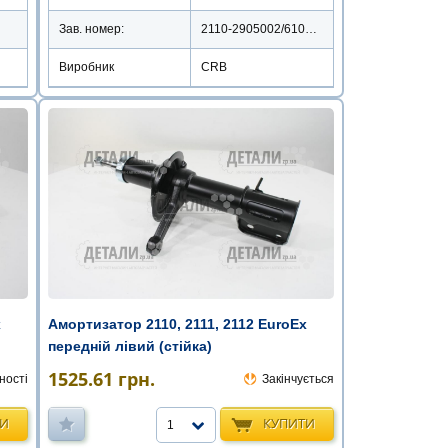
Зав. номер:
2110-2905002/61023506
Виробник
CRB
x
Амортизатор 2110, 2111, 2112 EuroEx
передній лівий (стійка)
1525.61
грн.
ності
Закінчується
ТИ
КУПИТИ
1