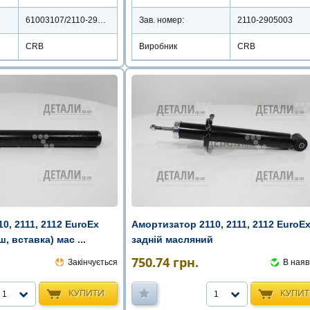
61003107/2110-2915004
Зав. номер:
2110-2905003
CRB
Виробник
CRB
0, 2111, 2112 EuroEx
Амортизатор 2110, 2111, 2112 EuroE
, вставка) мас ...
задній масляний
750.74
грн.
Закінчується
В наяв
КУПИТИ
КУПИ
1
1