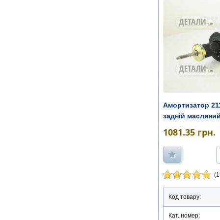
Амортизатор 211
задній масляни
1081.35
грн.
(1
Код товару:
Кат. номер: