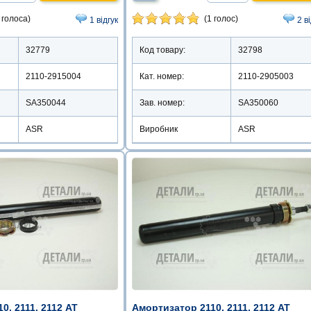
 голоса)
(1 голос)
1 відгук
2 в
32779
Код товару:
32798
2110-2915004
Кат. номер:
2110-2905003
SA350044
Зав. номер:
SA350060
ASR
Виробник
ASR
0, 2111, 2112 AT
Амортизатор 2110, 2111, 2112 AT