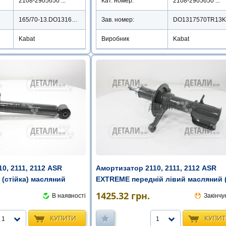
2108-2905650 ...
Кат. номер:
2108-2905650 ...
165/70-13.DO1316570TR13KBK
Зав. номер:
Kabat
Виробник
Kabat
0, 2111, 2112 ASR
Амортизатор 2110, 2111, 2112 ASR
(стійка) масляний
EXTREME передній лівий масляний ( 
1425.32
грн.
В наявності
Закінчу
КУПИТИ
КУПИ
1
1