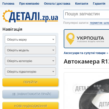
Головна
Про компанію
Оплата і доставка
Контакти
Гарантія
Популярні запити:
герметик
шла
Навігація
Оберіть марку
Оберіть модель
Аксесуари та супутні товари
»
Автокамера R1
Оберіть категорію
Оберіть підкатегорію
ПЕРЕЙТИ
ЗАВАНТАЖИТИ ПРАЙС
НОВІ НАДХОДЖЕННЯ