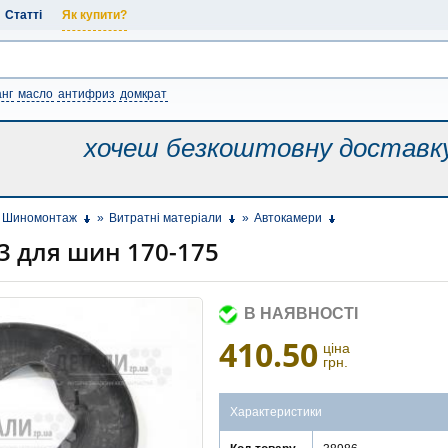
Статті
Як купити?
нг
масло
антифриз
домкрат
хочеш безкоштовну
доставк
Шиномонтаж
»
Витратні матеріали
»
Автокамери
3 для шин 170-175
В НАЯВНОСТІ
410.50
ціна
грн.
Характеристики