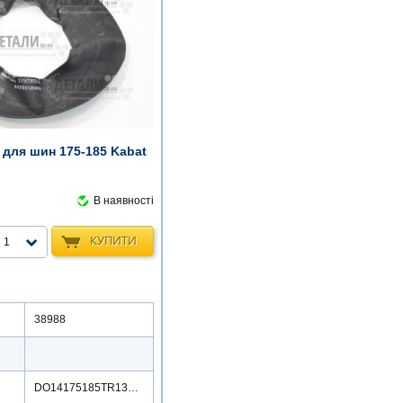
 для шин 175-185 Kabat
В наявності
КУПИТИ
1
38988
DO14175185TR13KBK