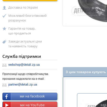
Доставка по Україні
Можливий безготівковий
розрахунок
Гарантія на товар,
що продається
Завжди актуальні ціни
та наявність товару
Служба підтримки
webshop@detali.zp.ua
З цим товаром купують
Пропозиції щодо співробітництва
прохання надсилати на e-mail:
partner@detali.zp.ua
ми на facebook
ми на YouTube