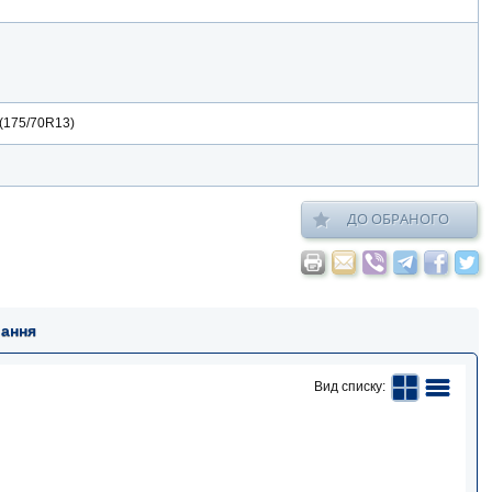
175/70R13)
ДО ОБРАНОГО
вання
Вид списку: