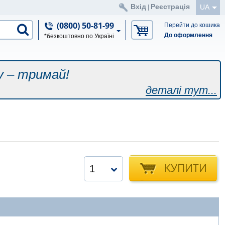
Вхід
Реєстрація
UA
|
(0800) 50-81-99
Перейти до кошика
До оформлення
*безкоштовно по Україні
у – тримай!
деталі тут...
КУПИТИ
1