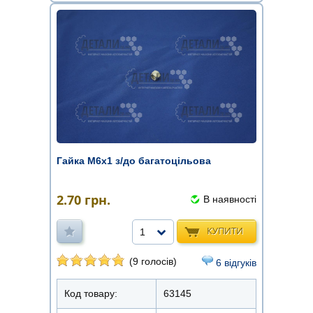
Гайка М6х1 з/до багатоцільова
2.70
грн.
В наявності
КУПИТИ
1
(9 голосів)
6 відгуків
Код товару:
63145