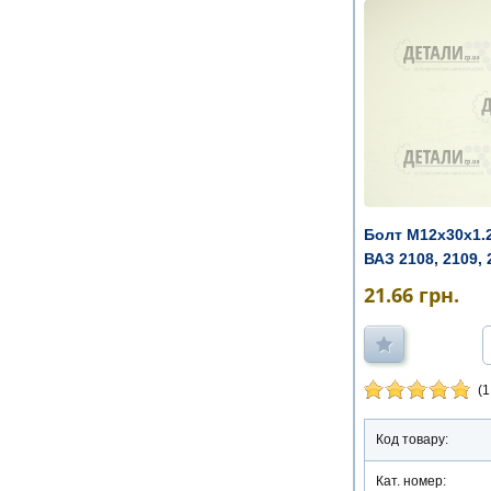
Болт М12х30х1.2
ВАЗ 2108, 2109, 2
21.66
грн.
(1
Код товару:
Кат. номер: