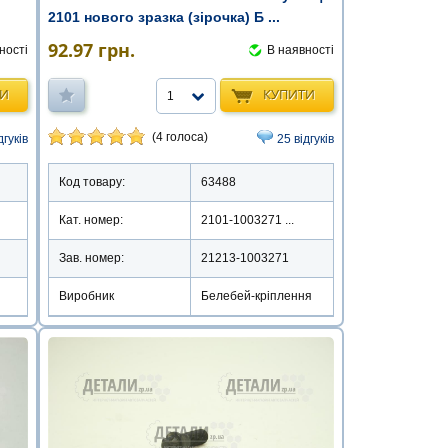
2101 нового зразка (зірочка) Б ...
92.97
грн.
В наявності
ності
КУПИТИ
ТИ
1
(4 голоса)
25 відгуків
дгуків
Код товару:
63488
Кат. номер:
2101-1003271 ...
Зав. номер:
21213-1003271
Виробник
Белебей-кріплення