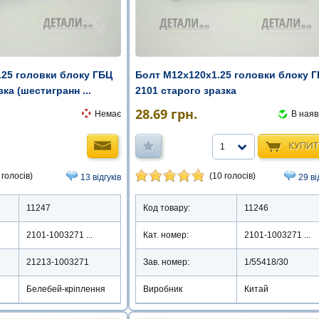
.25 головки блоку ГБЦ
Болт М12х120х1.25 головки блоку 
ка (шестигранн ...
2101 старого зразка
28.69
грн.
Немає
В наяв
КУПИ
1
 голосів)
(10 голосів)
13 відгуків
29 ві
11247
Код товару:
11246
2101-1003271 ...
Кат. номер:
2101-1003271 ...
21213-1003271
Зав. номер:
1/55418/30
Белебей-кріплення
Виробник
Китай