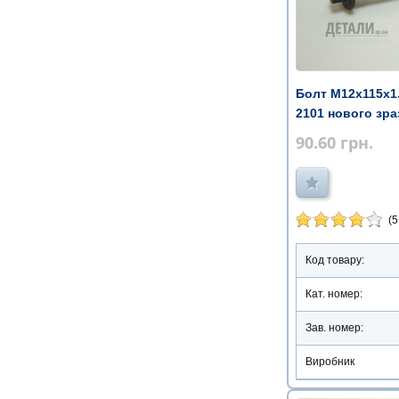
Болт М12х115х1
2101 нового зраз
90.60
грн.
(5
Код товару:
Кат. номер:
Зав. номер:
Виробник