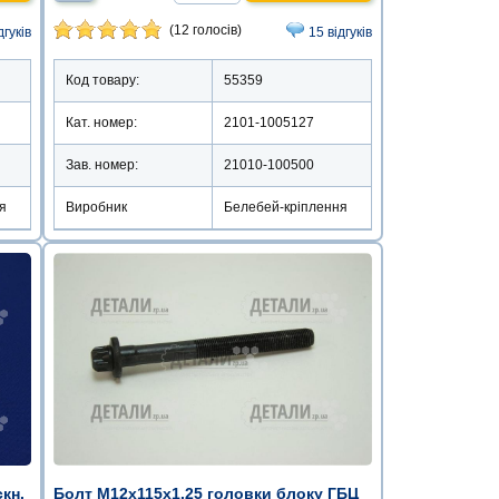
(12 голосів)
дгуків
15 відгуків
Код товару:
55359
Кат. номер:
2101-1005127
Зав. номер:
21010-100500
я
Виробник
Белебей-кріплення
Болт М12х115х1.25 головки блоку ГБЦ
кн.