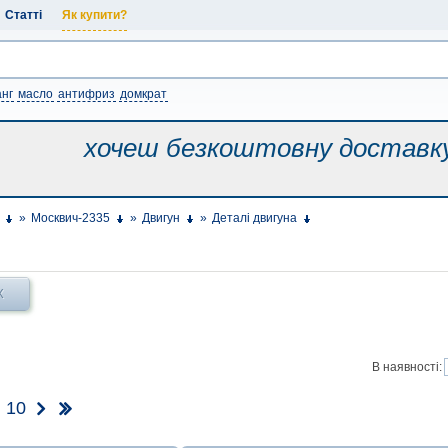
Статті
Як купити?
нг
масло
антифриз
домкрат
хочеш безкоштовну
доставк
»
Москвич-2335
»
Двигун
»
Деталі двигуна
Х
В наявності:
10