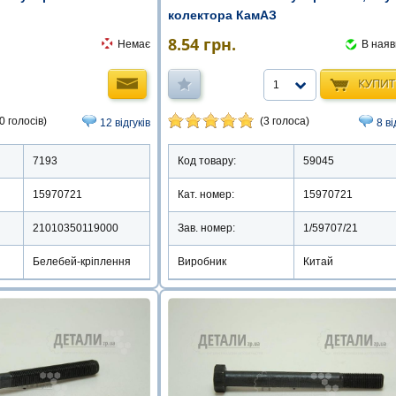
колектора КамАЗ
8.54
грн.
Немає
В наяв
КУПИ
1
0 голосів)
(3 голоса)
12 відгуків
8 ві
7193
Код товару:
59045
15970721
Кат. номер:
15970721
21010350119000
Зав. номер:
1/59707/21
Белебей-кріплення
Виробник
Китай