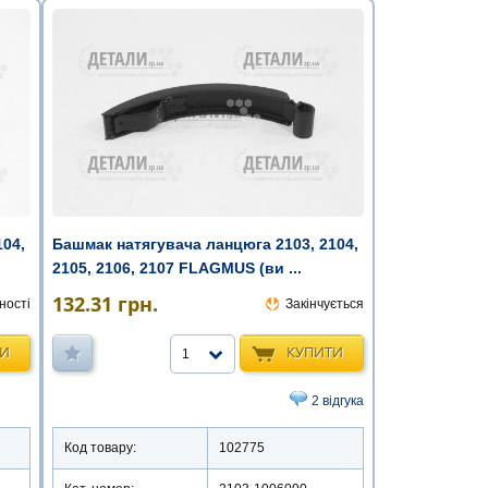
104,
Башмак натягувача ланцюга 2103, 2104,
2105, 2106, 2107 FLAGMUS (ви ...
132.31
грн.
ності
Закінчується
ТИ
КУПИТИ
1
2 відгука
Код товару:
102775