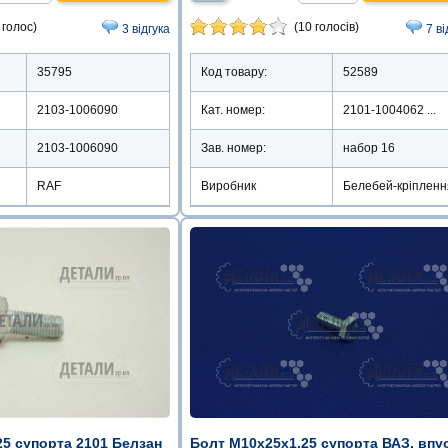
(10 голосів)
 голос)
7 ві
3 відгука
Код товару:
52589
35795
Кат. номер:
2101-1004062 ...
2103-1006090
Зав. номер:
набор 16
2103-1006090
Виробник
Белебей-кріпленн
RAF
5 супорта 2101 Белзан
Болт М10х25х1.25 супорта ВАЗ, впус