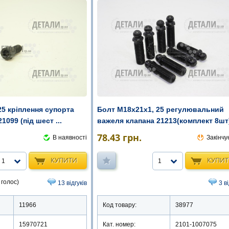
5 кріплення супорта
Болт М18х21х1, 25 регулювальний
1099 (під шест ...
важеля клапана 21213(комплект 8шт) 
78.43
грн.
В наявності
Закінчу
КУПИТИ
КУПИ
1
1
 голос)
13 відгуків
3 в
11966
Код товару:
38977
15970721
Кат. номер:
2101-1007075