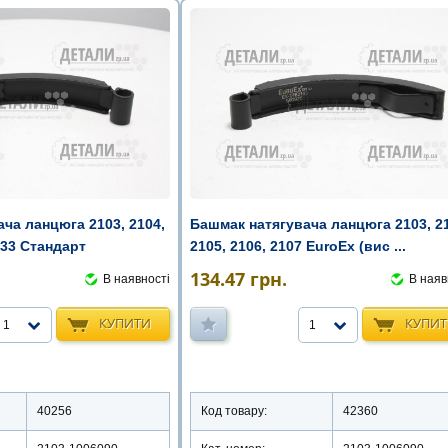
ча ланцюга 2103, 2104,
Башмак натягувача ланцюга 2103, 2
 33 Стандарт
2105, 2106, 2107 EuroEx (вис ...
134.47
грн.
В наявності
В наяв
КУПИТИ
КУПИ
1
1
40256
Код товару:
42360