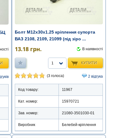
Болт М12х30х1.25 кріплення супорта
ГБЦ
ВАЗ 2108, 2109, 21099 (під зіро ...
13.18
грн.
В наявності
ності
КУПИТИ
ТИ
1
(3 голоса)
2 відгука
дгуків
Код товару:
11967
Кат. номер:
15970721
Зав. номер:
21080-3501030-01
Виробник
Белебей-кріплення