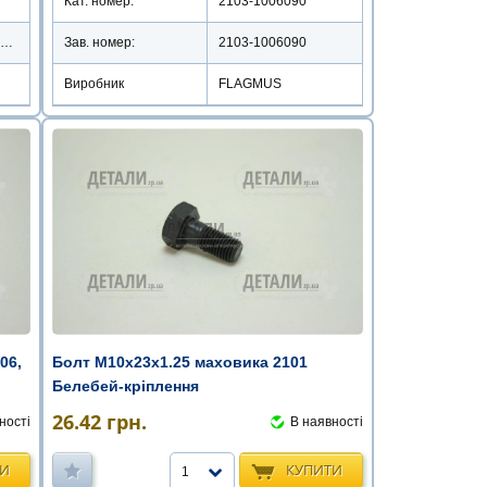
Кат. номер:
2103-1006090
EX-TTB2103/2103-1006090
Зав. номер:
2103-1006090
Виробник
FLAGMUS
06,
Болт М10х23х1.25 маховика 2101
Белебей-кріплення
26.42
грн.
ності
В наявності
ТИ
КУПИТИ
1