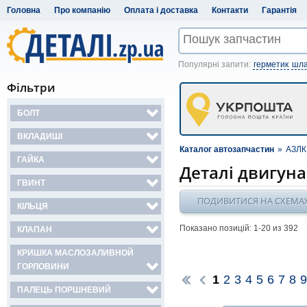
Головна
Про компанію
Оплата і доставка
Контакти
Гарантія
Популярні запити:
герметик
шла
Фільтри
БОЛТ
ВКЛАДИШІ
Каталог автозапчастин
»
АЗЛК
ГАЙКА
Деталі двигуна
ГВИНТ
ПОДИВИТИСЯ НА СХЕМА
КІЛЬЦЯ
Показано позицій: 1-
20
из 392
КЛАПАН
КРИШКА МАСЛОЗАЛИВНОЙ
ГОРЛОВИНИ
1
2
3
4
5
6
7
8
9
ПАЛЕЦЬ ПОРШНЕВИЙ