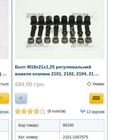
Болт М18х21х1,25 регулювальний
...
важеля клапана 2101, 2102, 2104, 21 ...
684.90
грн.
ється
Немає
ТИ
(8 голосів)
ідгука
12 відгуків
Код товару:
99195
Кат. номер:
2101-1007075