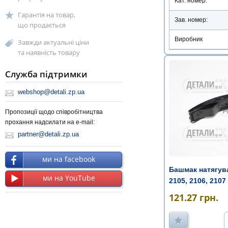
Кат. номер:
Гарантія на товар,
Зав. номер:
що продається
Виробник
Завжди актуальні ціни
та наявність товару
Служба підтримки
webshop@detali.zp.ua
Пропозиції щодо співробітництва
прохання надсилати на e-mail:
partner@detali.zp.ua
ми на facebook
Башмак натягува
ми на YouTube
2105, 2106, 2107
121.27
грн.