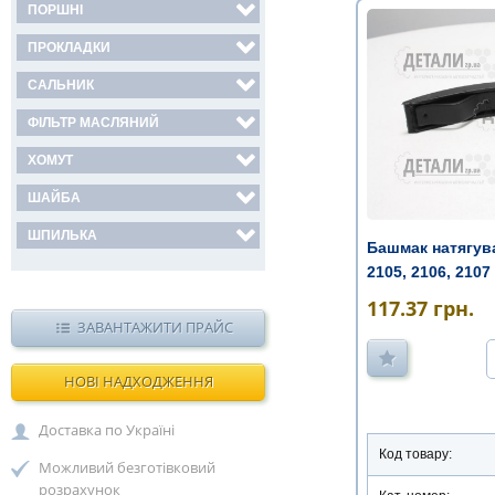
ПОРШНІ
ПРОКЛАДКИ
САЛЬНИК
ФІЛЬТР МАСЛЯНИЙ
ХОМУТ
ШАЙБА
ШПИЛЬКА
Башмак натягува
2105, 2106, 2107
117.37
грн.
ЗАВАНТАЖИТИ ПРАЙС
НОВІ НАДХОДЖЕННЯ
Доставка по Україні
Код товару:
Можливий безготівковий
розрахунок