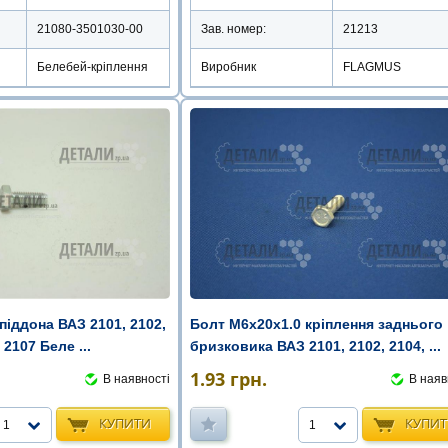
21080-3501030-00
Зав. номер:
21213
Белебей-кріплення
Виробник
FLAGMUS
піддона ВАЗ 2101, 2102,
Болт М6х20х1.0 кріплення заднього
 2107 Беле ...
бризковика ВАЗ 2101, 2102, 2104, ...
1.93
грн.
В наявності
В наяв
КУПИТИ
КУПИ
1
1