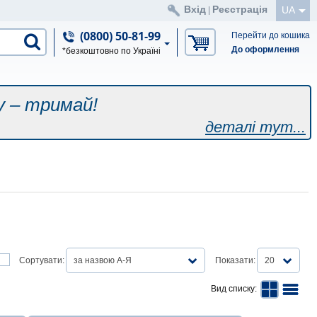
Вхід
Реєстрація
UA
|
(0800) 50-81-99
Перейти до кошика
До оформлення
*безкоштовно по Україні
у – тримай!
деталі тут...
Сортувати:
за назвою А-Я
Показати:
20
Вид списку: