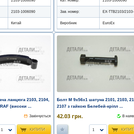
2103-1006090
Кат. номер:
2103-1006090
2103-1006090
Зав. номер:
Китай
Виробник
EuroEx
Болт М 9х56х1 шатуна 2101, 2103, 21
ча ланцюга 2103, 2104,
2107 з гайкою Белебей-кріпл ...
 RAF (високи ...
42.03
грн.
В наяв
Закінчується
КУПИ
КУПИТИ
1
1