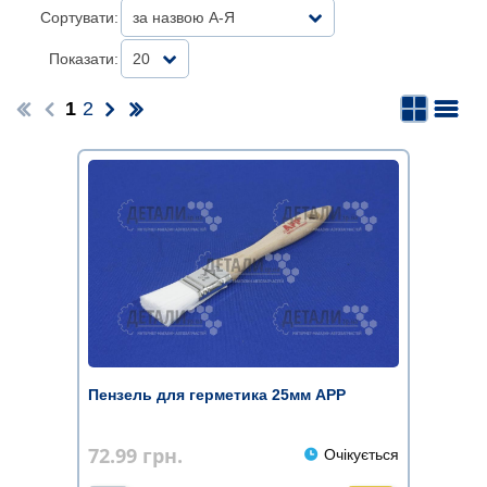
Сортувати:
за назвою А-Я
Показати:
20
1
2
Пензель для герметика 25мм APP
72.99
грн.
Очікується