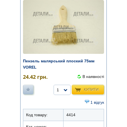
Пензель малярський плоский 75мм
VOREL
24.42
грн.
В наявності
КУПИТИ
1
1 відгук
Код товару:
4414
Кат. номер: