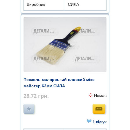
Виробник
СИЛА
Пензель малярський плоский мікс
майстер 63мм СИЛА
28.72
грн.
Немає
1 відгук