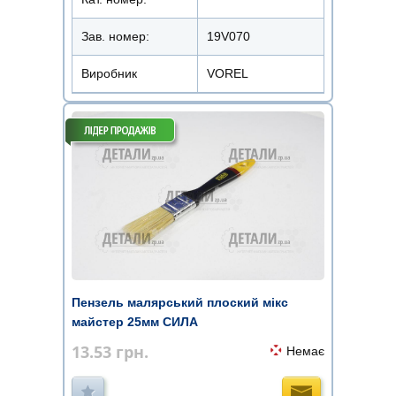
Зав. номер:
19V070
Виробник
VOREL
Пензель малярський плоский мікс
майстер 25мм СИЛА
13.53
грн.
Немає