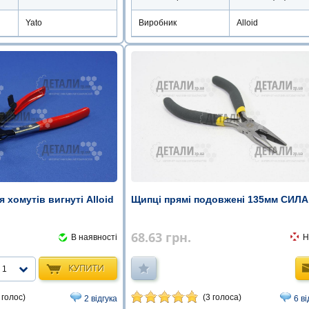
Yato
Виробник
Alloid
 хомутів вигнуті Alloid
Щипці прямі подовжені 135мм СИЛА
68.63
грн.
В наявності
Н
КУПИТИ
1
 голос)
(3 голоса)
2 відгука
6 ві