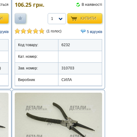
106.25
грн.
ється
В наявності
ТИ
КУПИТИ
1
(1 голос)
дгуків
5 відгуків
Код товару:
6232
Кат. номер:
)
Зав. номер:
310703
Виробник
СИЛА