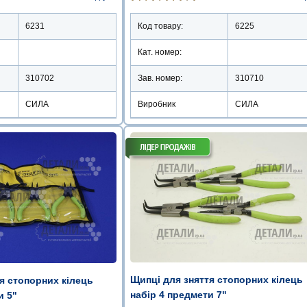
6231
Код товару:
6225
Кат. номер:
310702
Зав. номер:
310710
СИЛА
Виробник
СИЛА
Щипці для зняття стопорних кілець
я стопорних кілець
набір 4 предмети 7"
и 5"