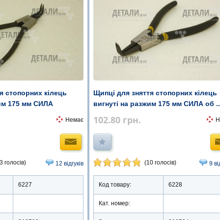
я стопорних кілець
Щипці для зняття стопорних кілець
им 175 мм СИЛА
вигнуті на разжим 175 мм СИЛА об ..
102.80
грн.
Немає
Н
3 голосів)
(10 голосів)
12 відгуків
9 ві
6227
Код товару:
6228
Кат. номер: