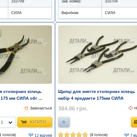
310709
Зав. номер:
310704
СИЛА
Виробник
СИЛА
я стопорних кілець
Щипці для зняття стопорних кілець
 175 мм СИЛА обг ...
набір 4 предмети 175мм СИЛА
384.06
грн.
Закінчується
Н
КУПИТИ
1
1 голосів)
(8 голосів)
12 відгуків
7 ві