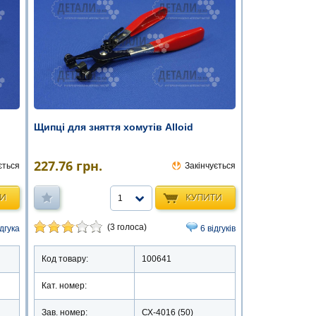
Щипці для зняття хомутів Alloid
227.76
грн.
ється
Закінчується
ТИ
КУПИТИ
1
(3 голоса)
ідгука
6 відгуків
Код товару:
100641
Кат. номер:
Зав. номер:
СХ-4016 (50)