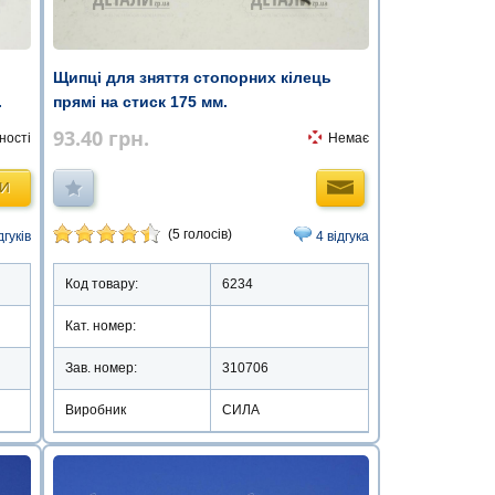
Щипці для зняття стопорних кілець
прямі на стиск 175 мм.
.
93.40
грн.
Немає
ності
ТИ
(5 голосів)
4 відгука
дгуків
Код товару:
6234
Кат. номер:
Зав. номер:
310706
Виробник
СИЛА