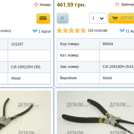
461.59
грн.
Закінчу
Немає
КУПИ
1
(16 голосів)
 голос)
11 ві
1 відгук
Код товару:
99434
101197
Кат. номер:
Зав. номер:
СИ-109180Н (5/15
СИ-109125Н (30)
Виробник
Alloid
Alloid