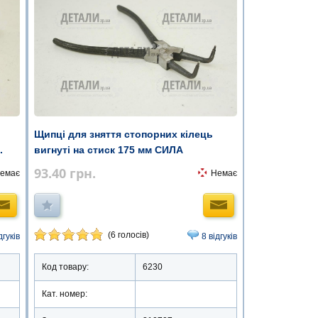
Щипці для зняття стопорних кілець
.
вигнуті на стиск 175 мм СИЛА
93.40
грн.
емає
Немає
(6 голосів)
дгуків
8 відгуків
Код товару:
6230
Кат. номер: