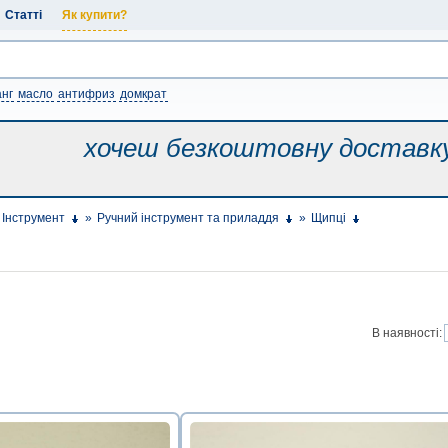
Статті
Як купити?
нг
масло
антифриз
домкрат
хочеш безкоштовну
доставк
Інструмент
»
Ручний інструмент та приладдя
»
Щипці
В наявності: