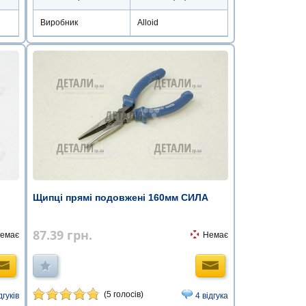
Виробник
Alloid
Щипці прямі подовжені 160мм СИЛА
87.39
грн.
Немає
емає
(5 голосів)
4 відгука
дгуків