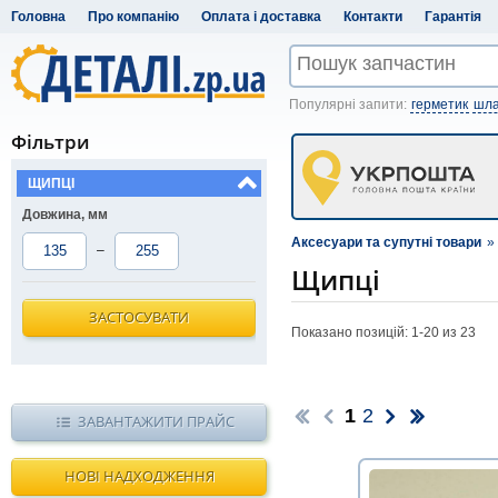
Головна
Про компанію
Оплата і доставка
Контакти
Гарантія
Популярні запити:
герметик
шла
Фільтри
ЩИПЦІ
Довжина, мм
Аксесуари та супутні товари
»
–
Щипці
ЗАСТОСУВАТИ
Показано позицій: 1-
20
из 23
1
2
ЗАВАНТАЖИТИ ПРАЙС
НОВІ НАДХОДЖЕННЯ