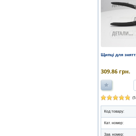
Щипці для знят
309.86
грн.
(5
Код товару:
Кат. номер:
Зав. номер: