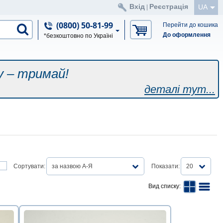
Вхід
Реєстрація
UA
|
(0800) 50-81-99
Перейти до кошика
До оформлення
*безкоштовно по Україні
у – тримай!
деталі тут...
Сортувати:
за назвою А-Я
Показати:
20
Вид списку: