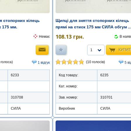
я стопорних кілець
Щипці для зняття стопорних кілець
к 175 мм.
прямі на стиск 175 мм СИЛА обгум ..
108.13
грн.
Немає
В наяв
КУПИ
1
 голоса)
(10 голосів)
1 відгук
5 ві
6233
Код товару:
6235
Кат. номер:
310708
Зав. номер:
310701
СИЛА
Виробник
СИЛА