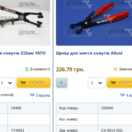
тя хомутів 215мм YATO
Щипці для зняття хомутів Alloid
226.79
грн.
В наявності
Закінчу
КУПИТИ
КУПИ
1
1
 голосів)
3 відгука
4 в
19489
Код товару:
100640
Кат. номер:
YT-0651
Зав. номер:
СХ-4014 (50)