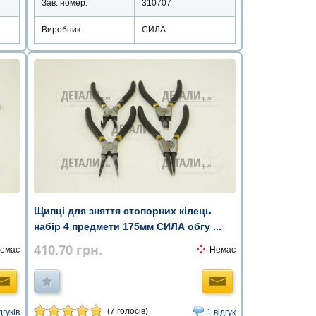
Зав. номер:
310707
Виробник
СИЛА
Щипці для зняття стопорних кілець
набір 4 предмети 175мм СИЛА обгу ...
410.70
грн.
емає
Немає
(7 голосів)
дгуків
1 відгук