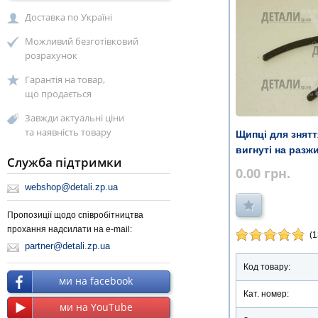
Доставка по Україні
Можливий безготівковий
розрахунок
Гарантія на товар,
що продається
Завжди актуальні ціни
та наявність товару
Щипці для знятт
вигнуті на разж
Служба підтримки
0.00
грн.
webshop@detali.zp.ua
Пропозиції щодо співробітництва
прохання надсилати на e-mail:
(1
partner@detali.zp.ua
Код товару:
ми на facebook
Кат. номер:
ми на YouTube