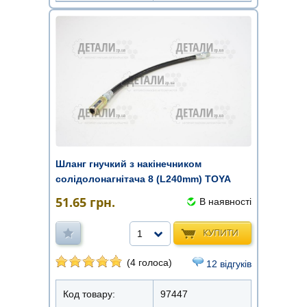
Шланг гнучкий з накінечником
солідолонагнітача 8 (L240mm) TOYA
51.65
грн.
В наявності
КУПИТИ
1
(4 голоса)
12 відгуків
Код товару:
97447