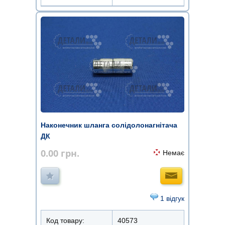
Наконечник шланга солідолонагнітача
ДК
0.00
грн.
Немає
1 відгук
Код товару:
40573