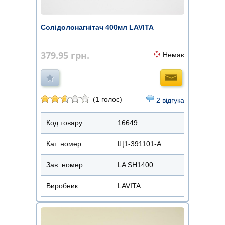
Солідолонагнітач 400мл LAVITA
379.95
грн.
Немає
(1 голос)
2 відгука
Код товару:
16649
Кат. номер:
Щ1-391101-А
Зав. номер:
LA SH1400
Виробник
LAVITA