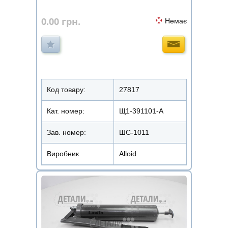
0.00
грн.
Немає
Код товару:
27817
Кат. номер:
Щ1-391101-А
Зав. номер:
ШС-1011
Виробник
Alloid