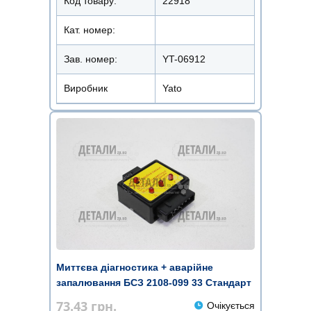
Код товару:
22918
Кат. номер:
Зав. номер:
YT-06912
Виробник
Yato
Миттєва діагностика + аварійне
запалювання БСЗ 2108-099 33 Стандарт
73.43
грн.
Очікується