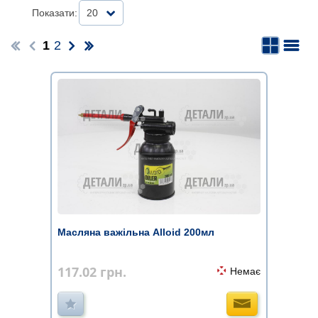
Показати:
20
1
2
Масляна важільна Alloid 200мл
117.02
грн.
Немає