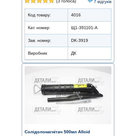
(3 голоса)
7 відгуків
Код товару:
4016
Кат. номер:
Щ1-391101-А
Зав. номер:
DK-3919
Виробник
ДК
Солідолонагнітач 500мл Alloid