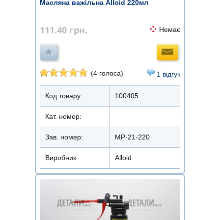
Масляна важільна Alloid 220мл
111.40
грн.
Немає
(4 голоса)
1 відгук
Код товару:
100405
Кат. номер:
Зав. номер:
МР-21-220
Виробник
Alloid