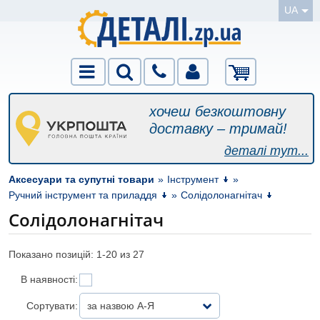
UA
хочеш безкоштовну
доставку – тримай!
деталі тут...
Аксесуари та супутні товари
»
Інструмент
»
Ручний інструмент та приладдя
»
Солідолонагнітач
Солідолонагнітач
Показано позицій: 1-
20
из 27
В наявності:
Сортувати:
за назвою А-Я