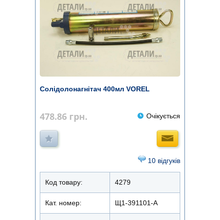
Солідолонагнітач 400мл VOREL
478.86
грн.
Очікується
10 відгуків
Код товару:
4279
Кат. номер:
Щ1-391101-А