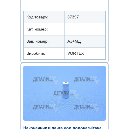
Код товару:
37397
Кат. номер:
Зав. номер:
АЗ+МД
Виробник
VORTEX
Наконечник шланга солідолонагнітача