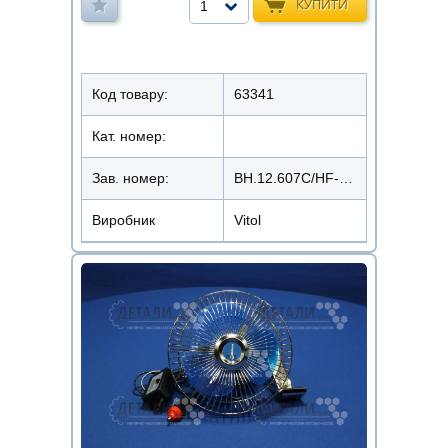
КУПИТИ
1
Код товару:
63341
Кат. номер:
Зав. номер:
ВН.12.607С/HF-307C
Виробник
Vitol