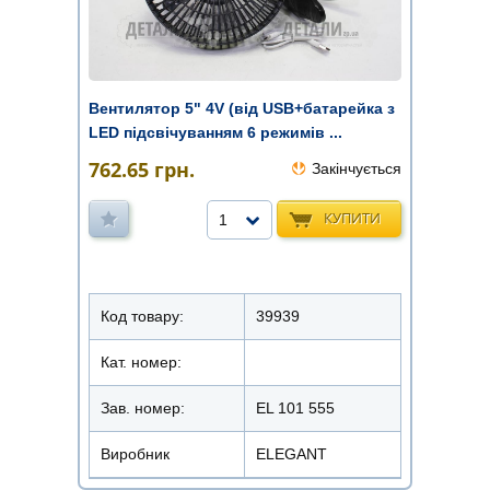
Вентилятор 5" 4V (від USB+батарейка з
LED підсвічуванням 6 режимів ...
762.65
грн.
Закінчується
КУПИТИ
1
Код товару:
39939
Кат. номер:
Зав. номер:
EL 101 555
Виробник
ELEGANT