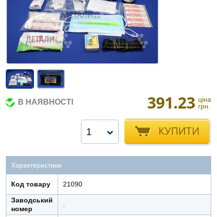
391.23
ціна
В НАЯВНОСТІ
грн.
КУПИТИ
1
Характеристики
Код товару
21090
Заводський
.
номер