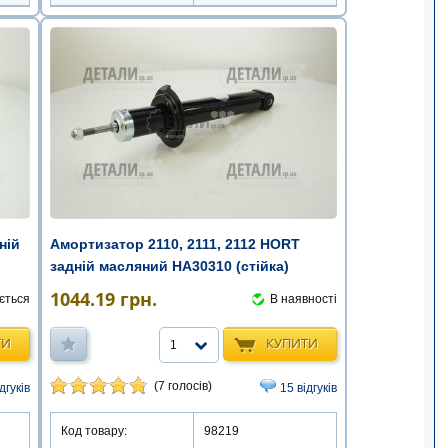
ній
Амортизатор 2110, 2111, 2112 HORT
задній масляний HA30310 (стійка)
1044.19
грн.
ється
В наявності
ТИ
КУПИТИ
1
(7 голосів)
дгуків
15 відгуків
Код товару:
98219