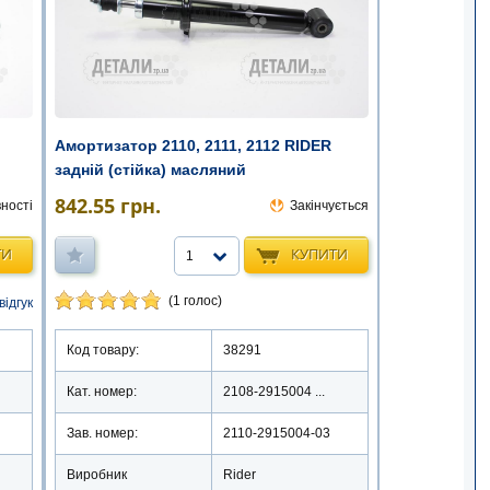
Амортизатор 2110, 2111, 2112 RIDER
задній (стійка) масляний
842.55
грн.
ності
Закінчується
ТИ
КУПИТИ
1
(1 голос)
відгук
Код товару:
38291
Кат. номер:
2108-2915004 ...
Зав. номер:
2110-2915004-03
Виробник
Rider