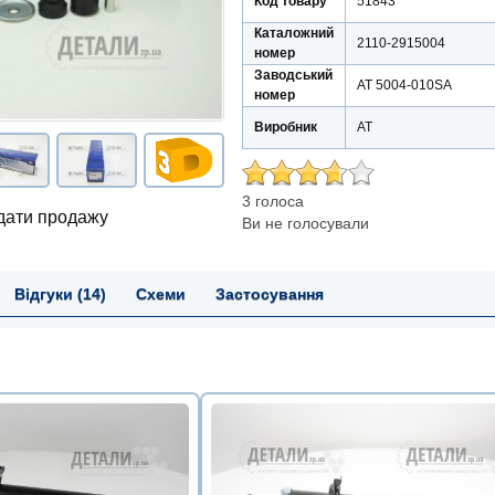
Код товару
51843
Каталожний
2110-2915004
номер
Заводський
AT 5004-010SA
номер
Виробник
АТ
3 голоса
 дати продажу
Ви не голосували
Відгуки (14)
Схеми
Застосування