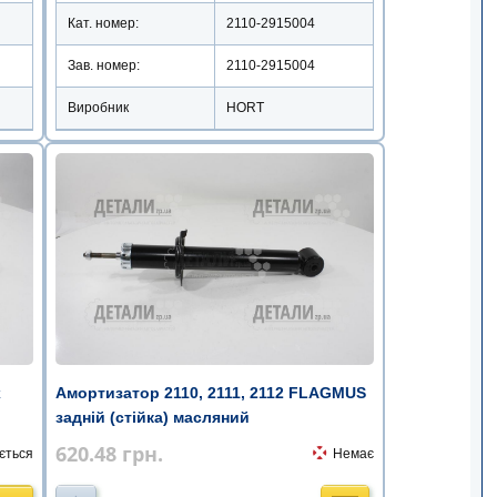
Кат. номер:
2110-2915004
Зав. номер:
2110-2915004
Виробник
HORT
x
Амортизатор 2110, 2111, 2112 FLAGMUS
задній (стійка) масляний
620.48
грн.
ється
Немає