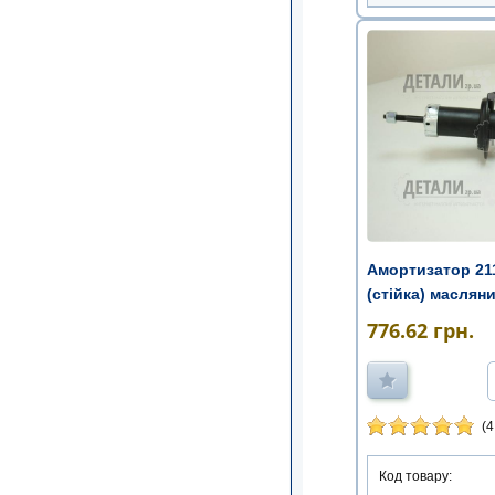
Амортизатор 211
(стійка) маслян
776.62
грн.
(4
Код товару: