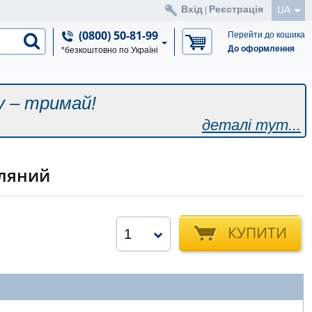
Вхід
Реєстрація
UA
|
(0800) 50-81-99
Перейти до кошика
До оформлення
*безкоштовно по Україні
у – тримай!
деталі тут...
сляний
КУПИТИ
1