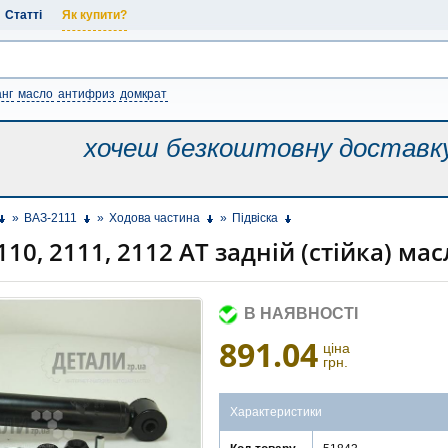
Статті
Як купити?
нг
масло
антифриз
домкрат
хочеш безкоштовну
доставк
»
ВАЗ-2111
»
Ходова частина
»
Підвіска
10, 2111, 2112 AT задній (стійка) ма
В НАЯВНОСТІ
891.04
ціна
грн.
Характеристики