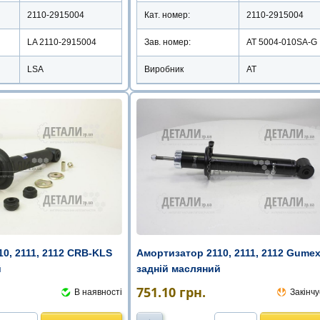
2110-2915004
Кат. номер:
2110-2915004
LA 2110-2915004
Зав. номер:
AT 5004-010SA-G
LSA
Виробник
АТ
0, 2111, 2112 CRB-KLS
Амортизатор 2110, 2111, 2112 Gume
й
задній масляний
751.10
грн.
В наявності
Закінчу