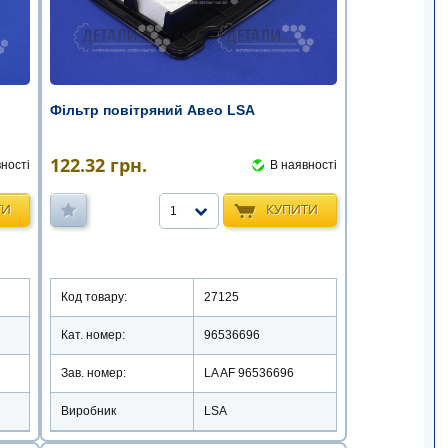
Фільтр повітряний Авео LSA
122.32
грн.
ності
В наявності
ТИ
КУПИТИ
1
Код товару:
27125
Кат. номер:
96536696
Зав. номер:
LA AF 96536696
Виробник
LSA