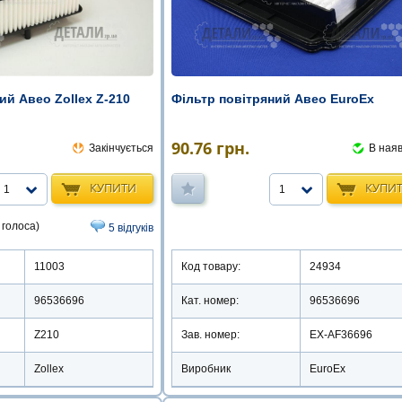
ий Авео Zollex Z-210
Фільтр повітряний Авео EuroEx
90.76
грн.
Закінчується
В наяв
КУПИТИ
КУПИ
1
1
 голоса)
5 відгуків
11003
Код товару:
24934
96536696
Кат. номер:
96536696
Z210
Зав. номер:
EX-AF36696
Zollex
Виробник
EuroEx