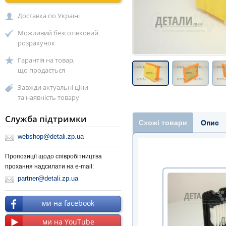
Доставка по Україні
Можливий безготівковий
розрахунок
Гарантія на товар,
що продається
Завжди актуальні ціни
та наявність товару
Служба підтримки
Схожі товари
Опис
webshop@detali.zp.ua
Пропозиції щодо співробітництва
прохання надсилати на e-mail:
partner@detali.zp.ua
ми на facebook
ми на YouTube