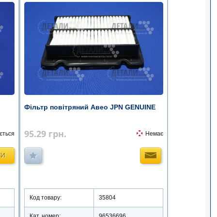
Фільтр повітряний Авео JPN GENUINE
95.29
грн.
ється
Немає
ТИ
Код товару:
35804
Кат. номер:
96536696