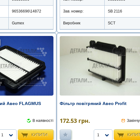
96536696\14872
Зав. номер:
SB 2116
Gumex
Виробник
SCT
Фільтр повітряний Авео Profit
ний Авео FLAGMUS
172.53
грн.
Закінчу
В наявності
КУПИ
КУПИТИ
1
1