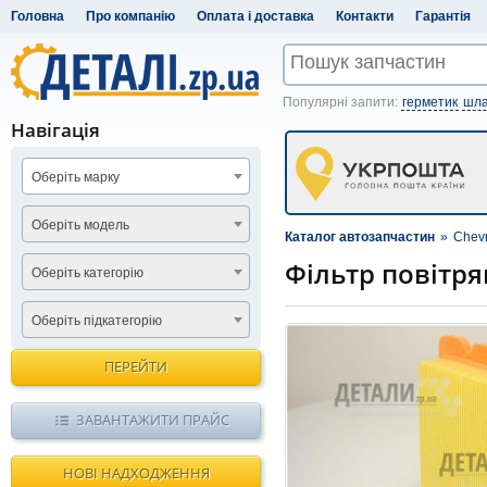
Головна
Про компанію
Оплата і доставка
Контакти
Гарантія
Популярні запити:
герметик
шла
Навігація
Оберіть марку
Оберіть модель
Каталог автозапчастин
»
Chevr
Фільтр повітр
Оберіть категорію
Оберіть підкатегорію
ПЕРЕЙТИ
ЗАВАНТАЖИТИ ПРАЙС
НОВІ НАДХОДЖЕННЯ