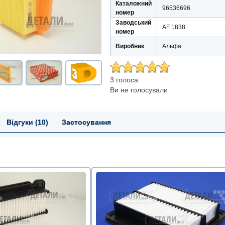
Каталожний
96536696
номер
Заводський
AF 1838
номер
Виробник
Альфа
3 голоса
Ви не голосували
Відгуки (10)
Застосування