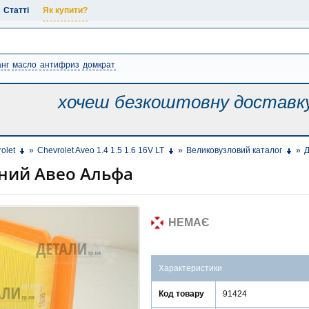
Статті
Як купити?
нг
масло
антифриз
домкрат
хочеш безкоштовну
доставк
olet
»
Chevrolet Aveo 1.4 1.5 1.6 16V LT
»
Великовузловий каталог
»
Д
яний Авео Альфа
НЕМАЄ
Характеристики
Код товару
91424