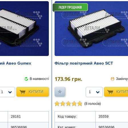
ний Авео Gumex
Фільтр повітряний Авео SCT
173.96
грн.
В наявності
Закінчу
КУПИТИ
КУПИ
1
1
(8 голосів)
28161
Код товару:
35559
96536696
Кат. номер:
96536696