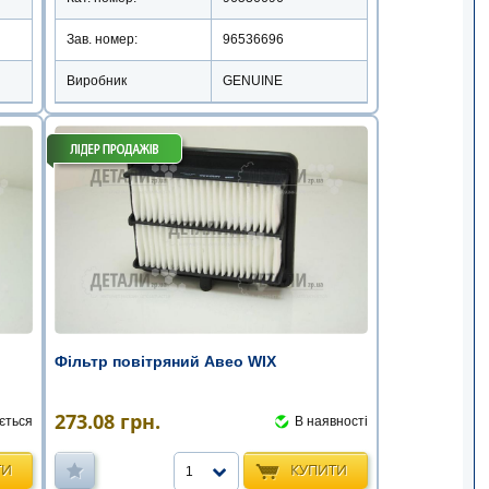
Зав. номер:
96536696
Виробник
GENUINE
Фільтр повітряний Авео WIX
273.08
грн.
ється
В наявності
ТИ
КУПИТИ
1