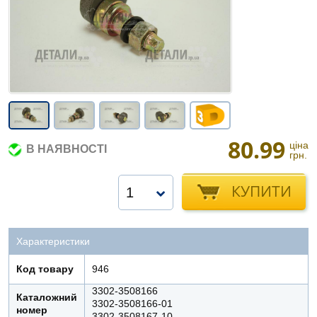
80.99
ціна
В НАЯВНОСТІ
грн.
КУПИТИ
1
Характеристики
Код товару
946
3302-3508166
Каталожний
3302-3508166-01
номер
3302-3508167-10