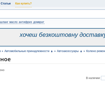
Статьи
Как купить?
шланг
масло
антифриз
домкрат
хочеш безкоштовну
доставк
и
»
Автомобильные принадлежности
»
Автоаксессуары
»
Колено ремо
тное
жено
В наличии: