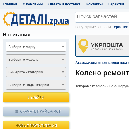
Главная
О компании
Оплата и доставка
Контакты
Гарантия
Популярные запросы:
герметик
Навигация
Выберите марку
Выберите модель
Аксессуары и принадлежност
Колено ремон
Выберите категорию
Выберите подкатегорию
Товаров в категории не обнару
ПЕРЕЙТИ
СКАЧАТЬ ПРАЙС-ЛИСТ
НОВЫЕ ПОСТУПЛЕНИЯ