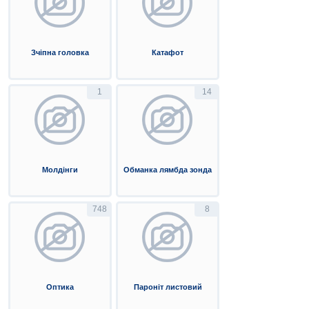
Зчіпна головка
Катафот
1
14
Молдінги
Обманка лямбда зонда
748
8
Оптика
Пароніт листовий