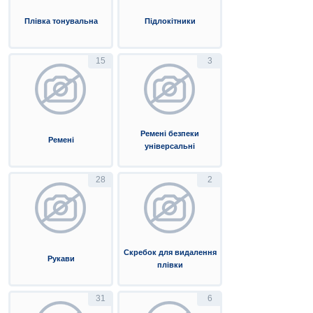
Плівка тонувальна
Підлокітники
15
3
Ремені безпеки
Ремені
універсальні
28
2
Скребок для видалення
Рукави
плівки
31
6