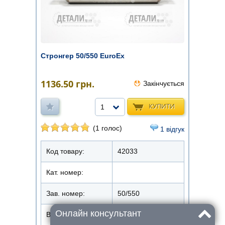
Стронгер 50/550 EuroEx
1136.50
грн.
Закінчується
КУПИТИ
1
(1 голос)
1 відгук
Код товару:
42033
Кат. номер:
Зав. номер:
50/550
Онлайн консультант
Виробник
EuroEx