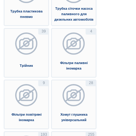
Трубка сіточки насоса
Трубка пластикова
паливного для
пневмо
дизельних автомобілів
39
4
Фільтри паливні
Трійник
іномарка
9
28
Фільтри повітряні
Хомут глушника
іномарка
універсальний
193
255