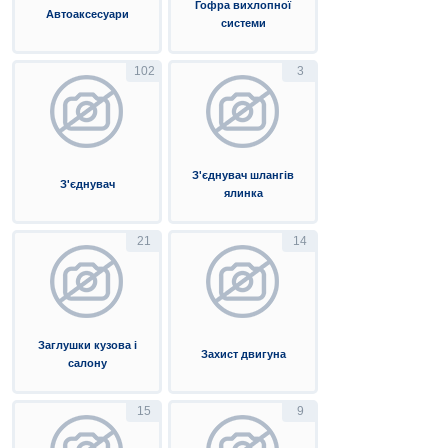
Гофра вихлопної
Автоаксесуари
системи
102
3
З'єднувач шлангів
З'єднувач
ялинка
21
14
Заглушки кузова і
Захист двигуна
салону
15
9