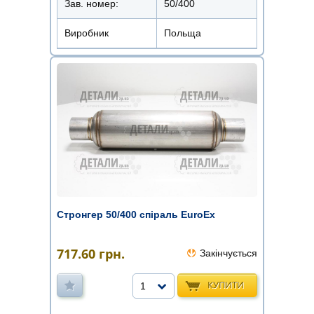
Зав. номер:
50/400
Виробник
Польща
Стронгер 50/400 спіраль EuroEx
717.60
грн.
Закінчується
КУПИТИ
1