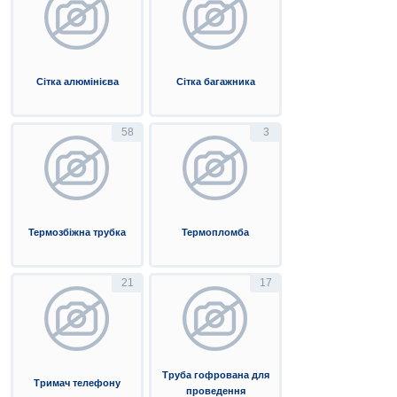
Сітка алюмінієва
Сітка багажника
58
3
Термозбіжна трубка
Термопломба
21
17
Труба гофрована для
Тримач телефону
проведення