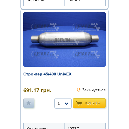
Стронгер 45/400 UnivEX
691.17
грн.
Закінчується
КУПИТИ
1
Код товару:
40777