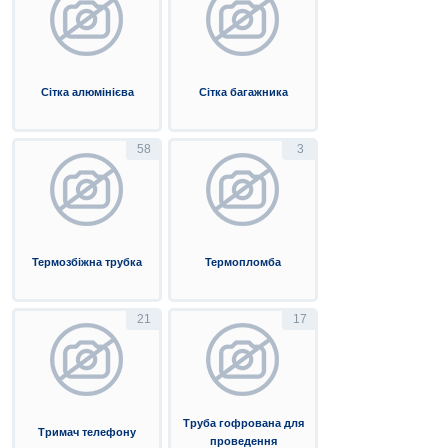
Сітка алюмінієва
Сітка багажника
58
3
Термозбіжна трубка
Термопломба
21
17
Труба гофрована для
Тримач телефону
проведення