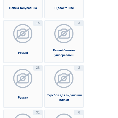
Плівка тонувальна
Підлокітники
15
3
Ремені безпеки
Ремені
універсальні
28
2
Скребок для видалення
Рукави
плівки
31
6