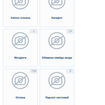
Зчіпна головка
Катафот
1
14
Молдінги
Обманка лямбда зонда
748
8
Оптика
Пароніт листовий