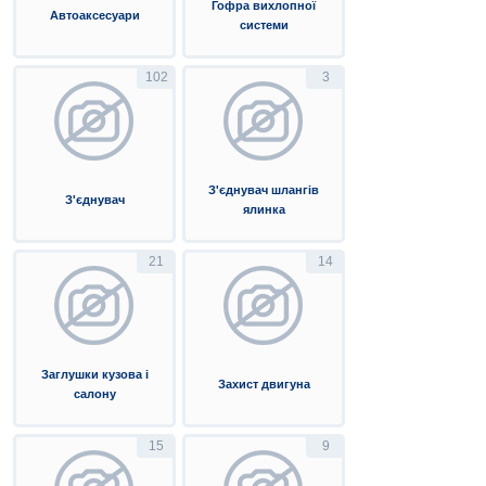
Гофра вихлопної
Автоаксесуари
системи
102
3
З'єднувач шлангів
З'єднувач
ялинка
21
14
Заглушки кузова і
Захист двигуна
салону
15
9