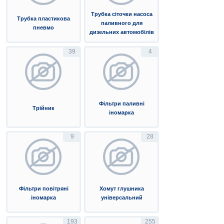
Трубка сіточки насоса
Трубка пластикова
паливного для
пневмо
дизельних автомобілів
39
4
Фільтри паливні
Трійник
іномарка
9
28
Фільтри повітряні
Хомут глушника
іномарка
універсальний
193
255