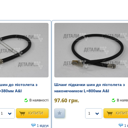
шин до пістолета з
Шланг підкачки шин до пістолета з
=380мм A&I
наконечником L=800мм A&I
97.60
грн.
В наявності
В наяв
КУПИТИ
КУПИ
1
1
1 відгук
1 