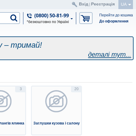
Вхід
Реєстрація
UA
|
(0800) 50-81-99
Перейти до кошика
До оформлення
*безкоштовно по Україні
у – тримай!
деталі тут...
3
20
лангів ялинка
Заглушки кузова і салону