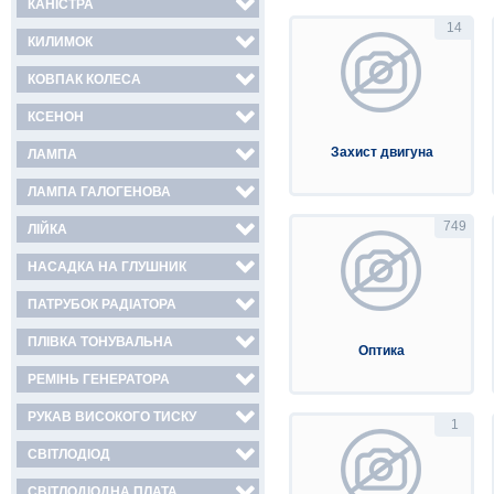
КАНІСТРА
14
КИЛИМОК
КОВПАК КОЛЕСА
КСЕНОН
Захист двигуна
ЛАМПА
ЛАМПА ГАЛОГЕНОВА
749
ЛІЙКА
НАСАДКА НА ГЛУШНИК
ПАТРУБОК РАДІАТОРА
ПЛІВКА ТОНУВАЛЬНА
Оптика
РЕМІНЬ ГЕНЕРАТОРА
РУКАВ ВИСОКОГО ТИСКУ
1
СВІТЛОДІОД
СВІТЛОДІОДНА ПЛАТА