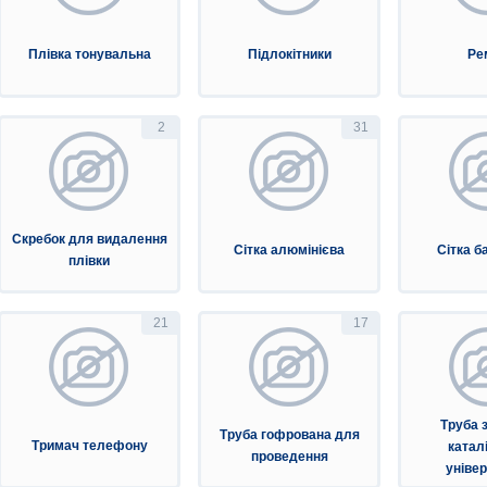
Плівка тонувальна
Підлокітники
Ре
2
31
Скребок для видалення
Сітка алюмінієва
Сітка б
плівки
21
17
Труба 
Труба гофрована для
Тримач телефону
катал
проведення
уніве