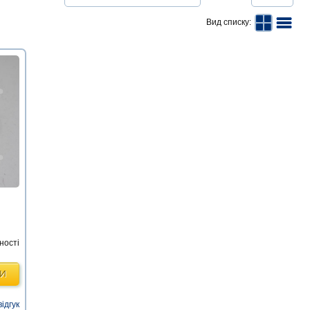
Вид списку:
ності
ТИ
відгук