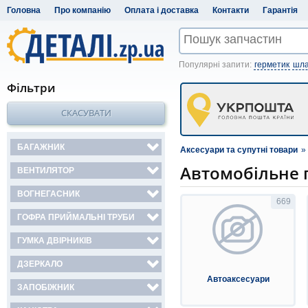
Головна
Про компанію
Оплата і доставка
Контакти
Гарантія
Популярні запити:
герметик
шла
Фільтри
СКАСУВАТИ
БАГАЖНИК
Аксесуари та супутні товари
»
Автомобільне 
ВЕНТИЛЯТОР
ВОГНЕГАСНИК
669
ГОФРА ПРИЙМАЛЬНІ ТРУБИ
ГУМКА ДВІРНИКІВ
ДЗЕРКАЛО
Автоаксесуари
ЗАПОБІЖНИК