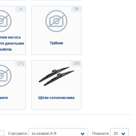
4
39
очки насоса
Трійник
ля дизельних
обілів
171
255
анги
Щітки склоочисника
Сортувати:
за назвою А-Я
Показати:
20