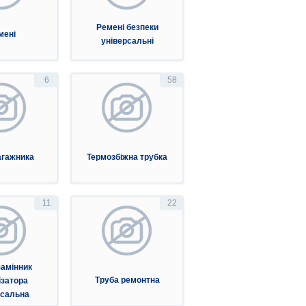
Ремені безпеки
мені
універсальні
6
58
агажника
Термозбіжна трубка
11
22
замінник
Труба ремонтна
ізатора
рсальна