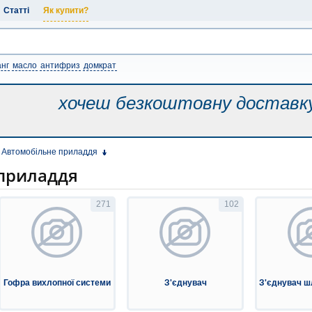
Статті
Як купити?
нг
масло
антифриз
домкрат
хочеш безкоштовну
доставк
Автомобільне приладдя
приладдя
271
102
Гофра вихлопної системи
З'єднувач
З'єднувач ш