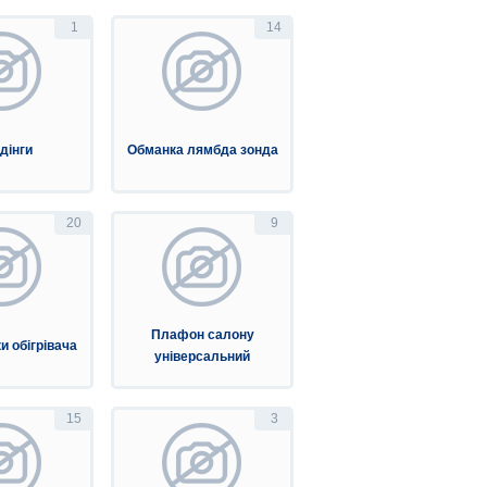
1
14
дінги
Обманка лямбда зонда
20
9
Плафон салону
и обігрівача
універсальний
15
3