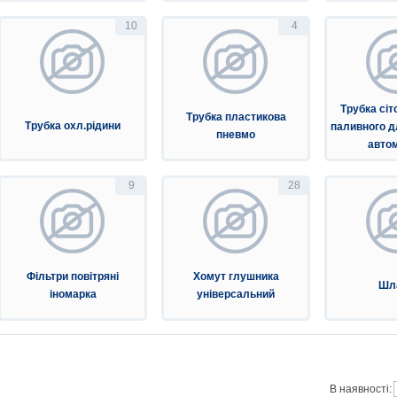
10
4
Трубка сіт
Трубка пластикова
Трубка охл.рідини
паливного д
пневмо
автом
9
28
Фільтри повітряні
Хомут глушника
Шл
іномарка
універсальний
В наявності: