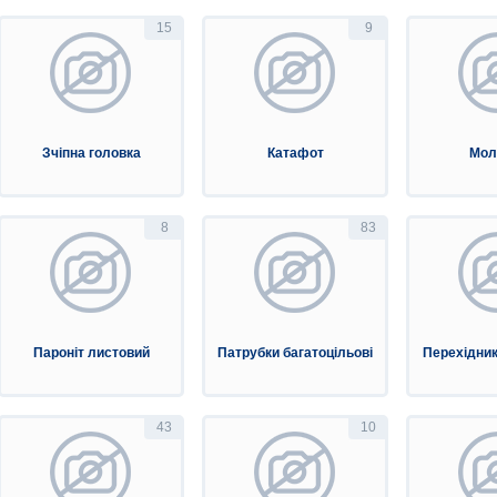
15
9
Зчіпна головка
Катафот
Мол
8
83
Пароніт листовий
Патрубки багатоцільові
Перехідник
43
10