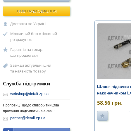
НОВІ НАДХОДЖЕННЯ
Доставка по Україні
Можливий безготівковий
розрахунок
Гарантія на товар,
що продається
Завжди актуальні ціни
та наявність товару
Служба підтримки
Шланг підкачки 
наконечником L
webshop@detali.zp.ua
58.56
грн.
Пропозиції щодо співробітництва
прохання надсилати на e-mail:
partner@detali.zp.ua