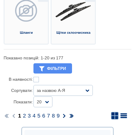
Шланги
Щітки склоочисника
Показано позицій: 1-
20
из 177
ФІЛЬТРИ
В наявності:
Сортувати:
за назвою А-Я
Показати:
20
1
2
3
4
5
6
7
8
9