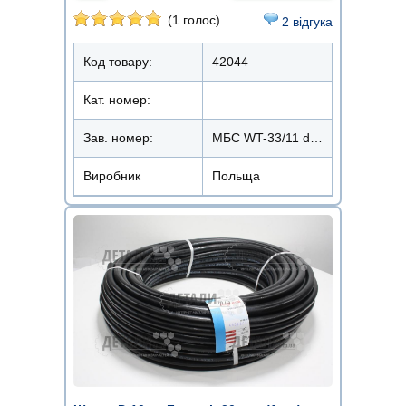
(1 голос)
2 відгука
Код товару:
42044
Кат. номер:
Зав. номер:
МБС WT-33/11 d10x3,4 10Атм. t+100°
Виробник
Польща