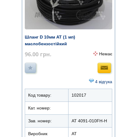
Шланг D 10мм АТ (1 мп)
маслобензостійкий
96.00
грн.
Немає
4 відгука
Код товару:
102017
Кат. номер:
Зав. номер:
AT 4091-010FH-H
Виробник
АТ