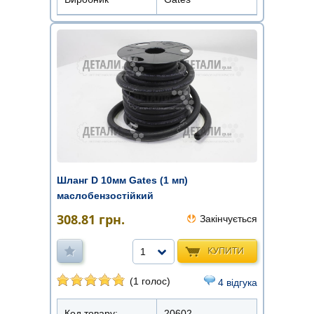
Шланг D 10мм Gates (1 мп)
маслобензостійкий
308.81
грн.
Закінчується
КУПИТИ
1
(1 голос)
4 відгука
Код товару:
20602