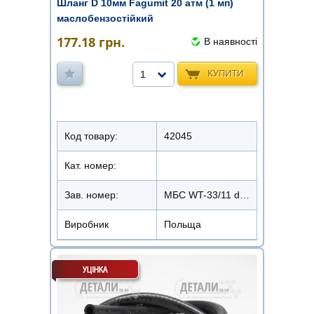
Шланг D 10мм Fagumit 20 атм (1 мп)
маслобензостійкий
177.18
грн.
В наявності
КУПИТИ
1
Код товару:
42045
Кат. номер:
Зав. номер:
МБС WT-33/11 d10x3,4 20Атм. t+100°
Виробник
Польща