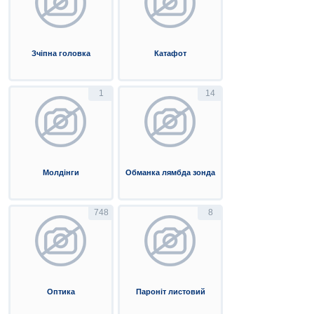
Зчіпна головка
Катафот
1
14
Молдінги
Обманка лямбда зонда
748
8
Оптика
Пароніт листовий