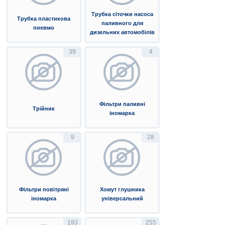
Трубка сіточки насоса
Трубка пластикова
паливного для
пневмо
дизельних автомобілів
39
4
Фільтри паливні
Трійник
іномарка
9
28
Фільтри повітряні
Хомут глушника
іномарка
універсальний
193
255