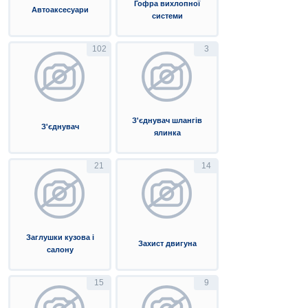
Гофра вихлопної
Автоаксесуари
системи
102
3
З'єднувач шлангів
З'єднувач
ялинка
21
14
Заглушки кузова і
Захист двигуна
салону
15
9