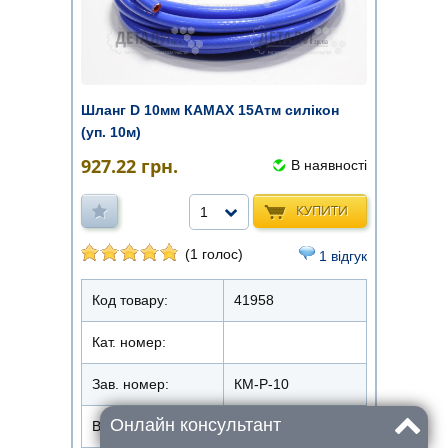
Шланг D 10мм КАМАХ 15Атм силікон
(уп. 10м)
927.22
грн.
В наявності
КУПИТИ
1
(1 голос)
1 відгук
Код товару:
41958
Кат. номер:
Зав. номер:
КM-Р-10
Онлайн консультант
Виробник
КАМАХ