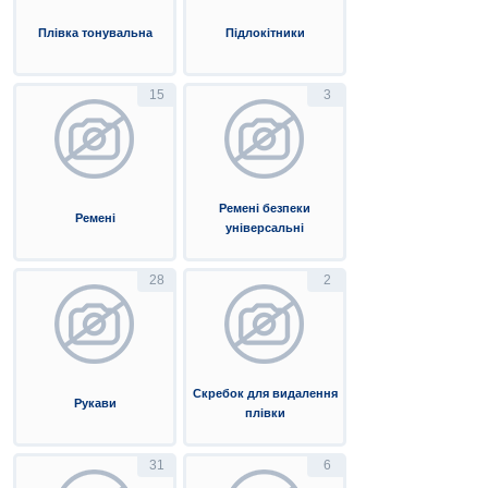
Плівка тонувальна
Підлокітники
15
3
Ремені безпеки
Ремені
універсальні
28
2
Скребок для видалення
Рукави
плівки
31
6