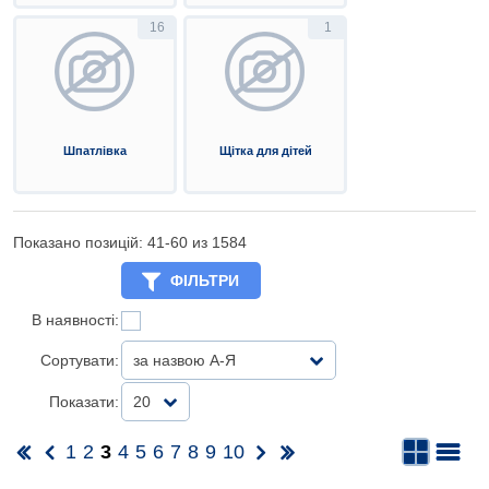
16
1
Шпатлівка
Щітка для дітей
Показано позицій: 41-
60
из 1584
ФІЛЬТРИ
В наявності:
Сортувати:
за назвою А-Я
Показати:
20
1
2
3
4
5
6
7
8
9
10