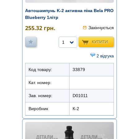
Автошампунь K-2 активна піна Bela PRO
Blueberry 1літр
255.32
грн.
Закінчується
КУПИТИ
1
2 відгука
Код товару:
33879
Кат. номер:
Зав. номер:
D01011
Виробник
К-2