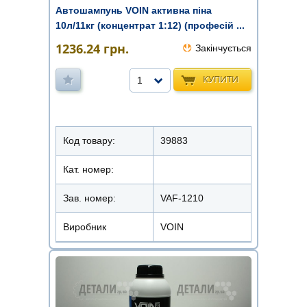
Автошампунь VOIN активна піна
10л/11кг (концентрат 1:12) (професій ...
1236.24
грн.
Закінчується
КУПИТИ
1
Код товару:
39883
Кат. номер:
Зав. номер:
VAF-1210
Виробник
VOIN