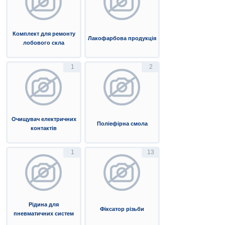
Комплект для ремонту
Лакофарбова продукція
лобового скла
1
2
Очищувач електричних
Поліефірна смола
контактів
1
13
Рідина для
Фіксатор різьби
пневматичних систем