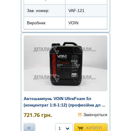
Зав. номер:
VAF-121
Виробник
VOIN
Автошампунь VOIN UltraFoam 5л
(концентрат 1:8-1:12) (професійна дл ...
721.76
грн.
Закінчується
КУПИТИ
1