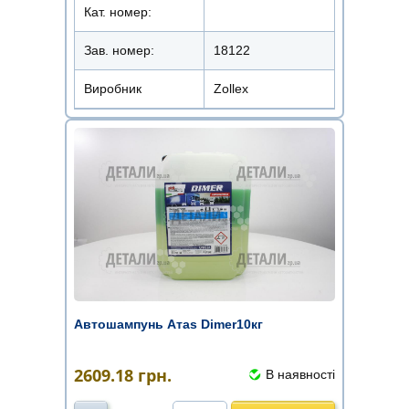
Кат. номер:
Зав. номер:
18122
Виробник
Zollex
Автошампунь Атаs Dimer10кг
2609.18
грн.
В наявності