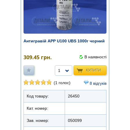
Антигравій APP U100 UBS 1000г чорний
309.45
грн.
В наявності
КУПИТИ
1
(1 голос)
8 відгуків
Код товару:
26450
Кат. номер:
Зав. номер:
050099