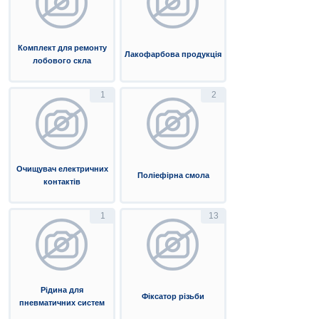
Комплект для ремонту
Лакофарбова продукція
лобового скла
1
2
Очищувач електричних
Поліефірна смола
контактів
1
13
Рідина для
Фіксатор різьби
пневматичних систем