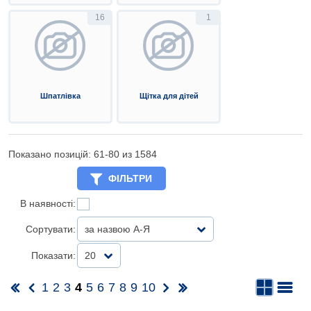
16
1
Шпатлівка
Щітка для дітей
Показано позицій: 61-
80
из 1584
ФІЛЬТРИ
В наявності:
Сортувати:
за назвою А-Я
Показати:
20
1
2
3
4
5
6
7
8
9
10