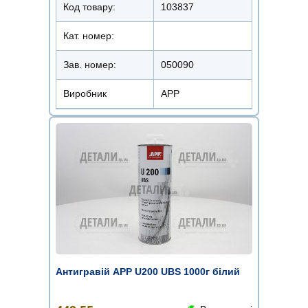
Код товару:
103837
Кат. номер:
Зав. номер:
050090
Виробник
APP
Антигравій APP U200 UBS 1000г білий