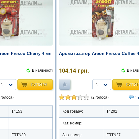
eon Fresco Cherry 4 мл
Ароматизатор Areon Fresco Coffee 
104.14
грн.
В наявності
В наяв
КУПИТИ
КУПИ
1
1
 голоса)
(2 голоса)
1 
14153
Код товару:
14202
Кат. номер:
FRTN39
Зав. номер:
FRTN27