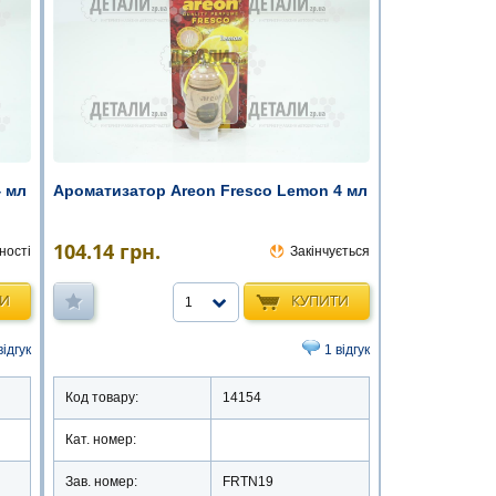
4 мл
Ароматизатор Areon Fresco Lemon 4 мл
104.14
грн.
ності
Закінчується
ТИ
КУПИТИ
1
відгук
1 відгук
Код товару:
14154
Кат. номер:
Зав. номер:
FRTN19