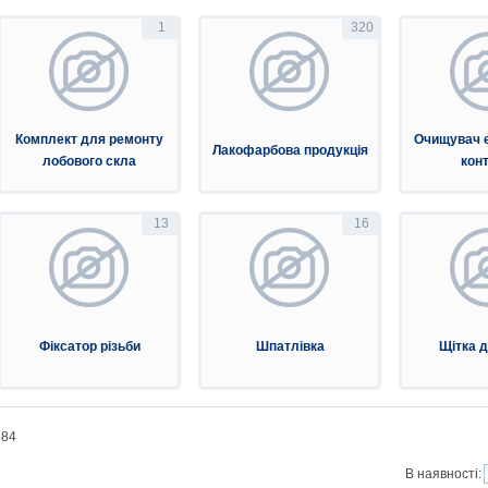
1
320
Комплект для ремонту
Очищувач 
Лакофарбова продукція
лобового скла
конт
13
16
Фіксатор різьби
Шпатлівка
Щітка д
584
В наявності: