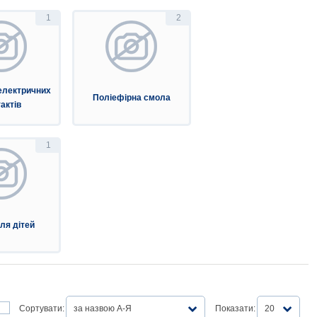
1
2
електричних
Поліефірна смола
актів
1
ля дітей
Сортувати:
за назвою А-Я
Показати:
20