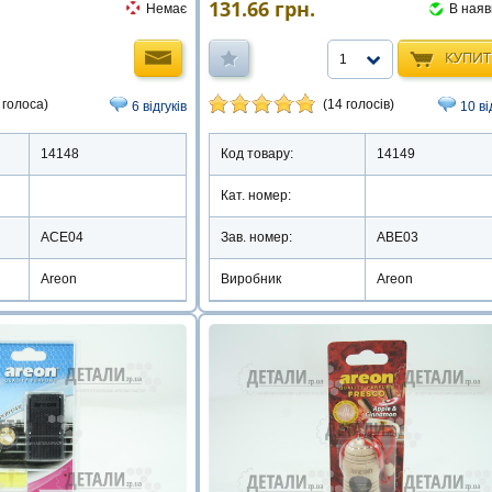
131.66
грн.
Немає
В наяв
КУПИ
1
 голоса)
(14 голосів)
6 відгуків
10 ві
14148
Код товару:
14149
Кат. номер:
ACE04
Зав. номер:
ABE03
Areon
Виробник
Areon