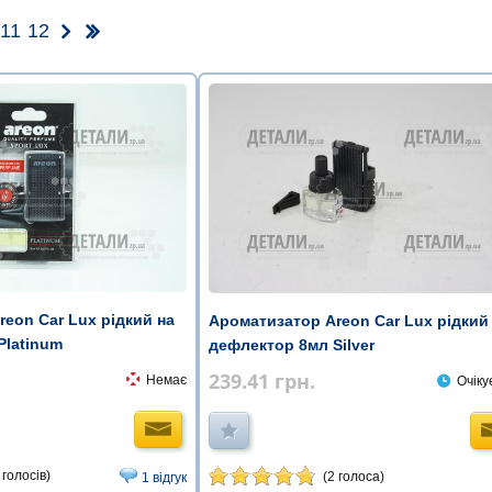
11
12
eon Car Lux рідкий на
Ароматизатор Areon Car Lux рідкий
Platinum
дефлектор 8мл Silver
239.41
грн.
Немає
Очіку
 голосів)
(2 голоса)
1 відгук