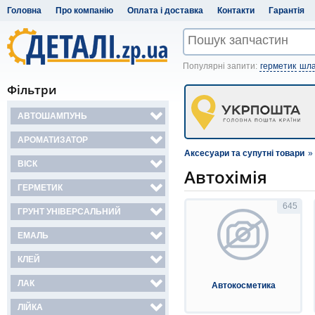
Головна
Про компанію
Оплата і доставка
Контакти
Гарантія
Популярні запити:
герметик
шла
Фільтри
АВТОШАМПУНЬ
АРОМАТИЗАТОР
Аксесуари та супутні товари
»
ВІСК
Автохімія
ГЕРМЕТИК
645
ГРУНТ УНІВЕРСАЛЬНИЙ
ЕМАЛЬ
КЛЕЙ
ЛАК
Автокосметика
ЛІЙКА