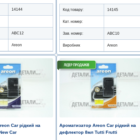
14144
Код товару:
14145
Кат. номер:
ABC12
Зав. номер:
ABC10
Areon
Виробник
Areon
eon Car рідкий на
Ароматизатор Areon Car рідкий на
New Car
дефлектор 8мл Tutti Frutti