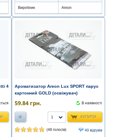
Виробник
Areon
Ароматизатор Areon Lux SPORT парус
ti 4
картонний GOLD (освіжувач)
59.84
грн.
В наявності
ється
КУПИТИ
ТИ
1
(48 голосів)
40 відгуків