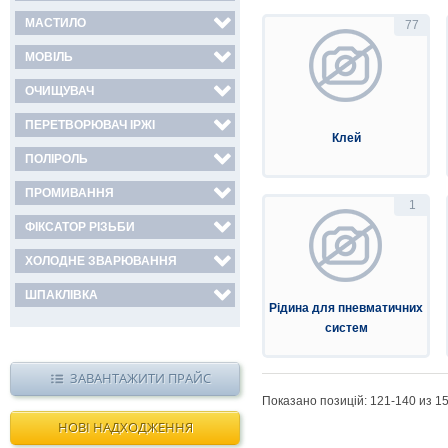
МАСТИЛО
77
МОВІЛЬ
ОЧИЩУВАЧ
ПЕРЕТВОРЮВАЧ ІРЖІ
Клей
ПОЛІРОЛЬ
ПРОМИВАННЯ
1
ФІКСАТОР РІЗЬБИ
ХОЛОДНЕ ЗВАРЮВАННЯ
ШПАКЛІВКА
Рідина для пневматичних
систем
ЗАВАНТАЖИТИ ПРАЙС
Показано позицій: 121-
140
из 1
НОВІ НАДХОДЖЕННЯ