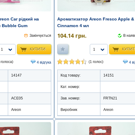
eon Car рідкий на
Ароматизатор Areon Fresco Apple &
 Bubble Gum
Cinnamon 4 мл
104.14
грн.
Закінчується
В наяв
КУПИТИ
КУПИ
1
1
 голоса)
(1 голос)
4 відгука
4 в
14147
Код товару:
14151
Кат. номер:
ACE05
Зав. номер:
FRTN21
Areon
Виробник
Areon