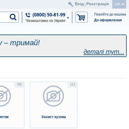
Вхід
Реєстрація
UA
|
(0800) 50-81-99
Перейти до кошика
До оформлення
*безкоштовно по Україні
у – тримай!
деталі тут...
99
111
метик
Захист кузова