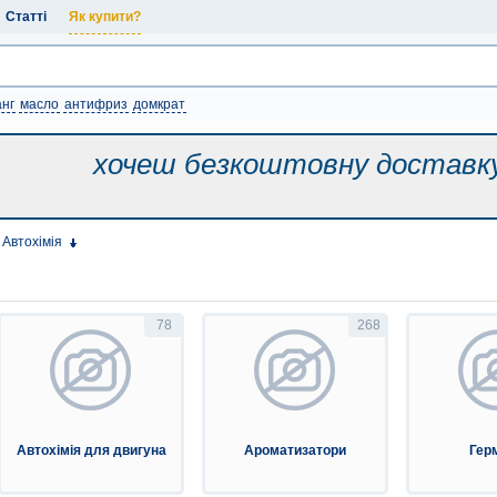
Статті
Як купити?
нг
масло
антифриз
домкрат
хочеш безкоштовну
доставк
Автохімія
78
268
Автохімія для двигуна
Ароматизатори
Гер