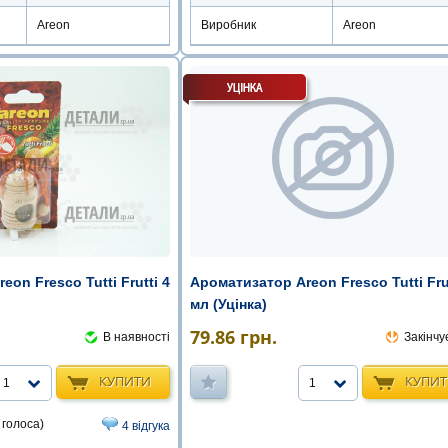
Areon
Виробник
Areon
on Fresco Tutti Frutti 4
Ароматизатор Areon Fresco Tutti Frut
мл (Уцінка)
79.86
грн.
В наявності
Закінчу
КУПИТИ
КУПИ
1
1
 голоса)
4 відгука