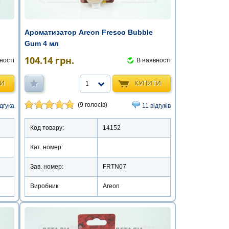
Ароматизатор Areon Fresco Bubble
Gum 4 мл
104.14
грн.
ності
В наявності
ТИ
КУПИТИ
1
(9 голосів)
ідгука
11 відгуків
Код товару:
14152
Кат. номер:
Зав. номер:
FRTN07
Виробник
Areon