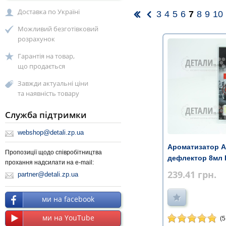
Доставка по Україні
3
4
5
6
7
8
9
10
Можливий безготівковий
розрахунок
Гарантія на товар,
що продається
Завжди актуальні ціни
та наявність товару
Служба підтримки
webshop@detali.zp.ua
Ароматизатор Ar
Пропозиції щодо співробітництва
дефлектор 8мл 
прохання надсилати на e-mail:
239.41
грн.
partner@detali.zp.ua
ми на facebook
ми на YouTube
(5