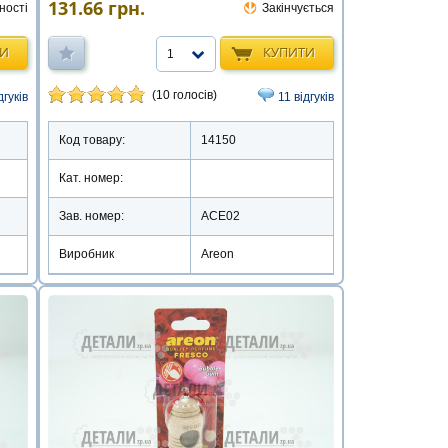
131.66
грн.
ності
Закінчується
ТИ
КУПИТИ
1
(10 голосів)
дгуків
11 відгуків
Код товару:
14150
Кат. номер:
Зав. номер:
ACE02
Виробник
Areon