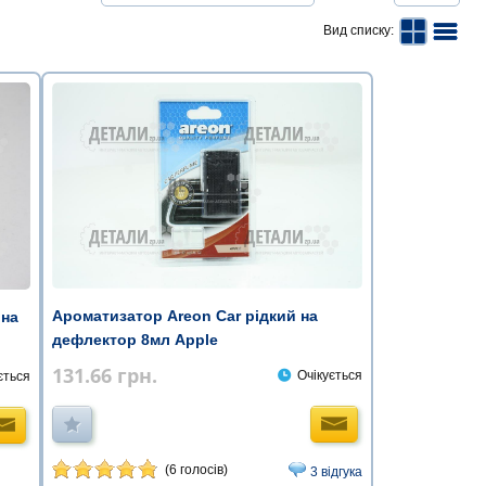
Вид списку:
Ароматизатор Areon Car рідкий на
 на
дефлектор 8мл Apple
131.66
грн.
Очікується
ється
(6 голосів)
3 відгука