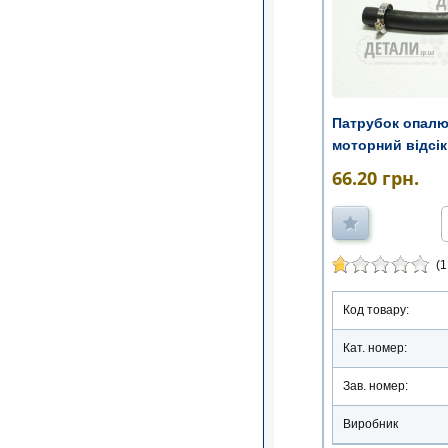
Патрубок опалюв
моторний відсік
66.20
грн.
(1
Код товару:
Кат. номер:
Зав. номер:
Виробник