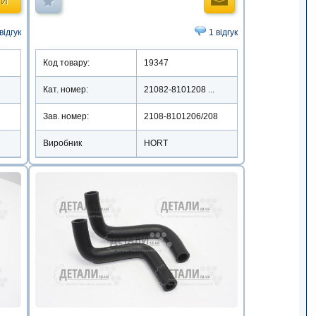
ТИ
відгук
1 відгук
Код товару:
19347
Кат. номер:
21082-8101208 ...
Зав. номер:
2108-8101206/208
Виробник
HORT