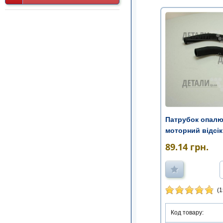
Патрубок опалюв
моторний відсік 
89.14
грн.
(1
Код товару: