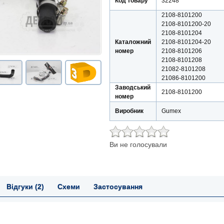
Код товару
32248
2108-8101200
2108-8101200-20
2108-8101204
Каталожний
2108-8101204-20
номер
2108-8101206
2108-8101208
21082-8101208
21086-8101200
Заводський
2108-8101200
номер
Виробник
Gumex
Ви не голосували
Відгуки (2)
Схеми
Застосування