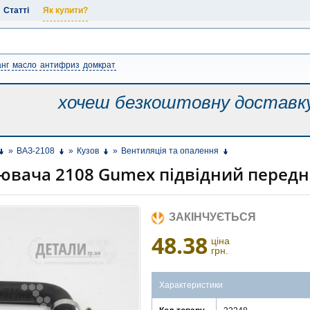
Статті
Як купити?
нг
масло
антифриз
домкрат
хочеш безкоштовну
доставк
»
ВАЗ-2108
»
Кузов
»
Вентиляція та опалення
ювача 2108 Gumex підвідний передн
ЗАКІНЧУЄТЬСЯ
48.38
ціна
грн.
Характеристики