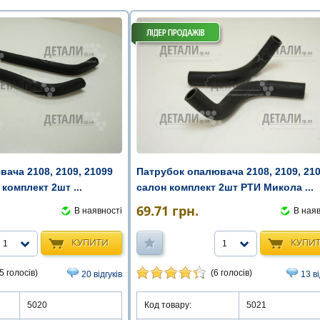
ача 2108, 2109, 21099
Патрубок опалювача 2108, 2109, 21
комплект 2шт ...
салон комплект 2шт РТИ Микола ...
69.71
грн.
В наявності
В наяв
КУПИТИ
КУПИ
1
1
5 голосів)
(6 голосів)
20 відгуків
13 ві
5020
Код товару:
5021