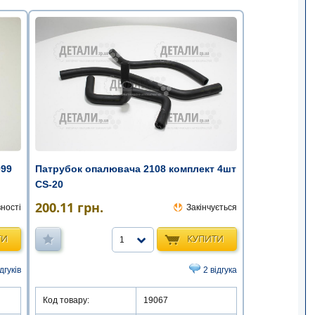
099
Патрубок опалювача 2108 комплект 4шт
CS-20
200.11
грн.
ності
Закінчується
ТИ
КУПИТИ
1
дгуків
2 відгука
Код товару:
19067