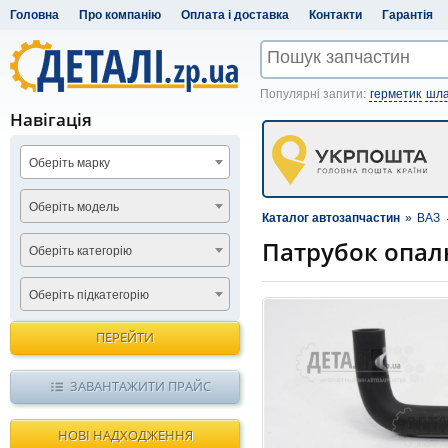
Головна
Про компанію
Оплата і доставка
Контакти
Гарантія
Популярні запити:
герметик
шла
Навігація
Оберіть марку
Оберіть модель
Каталог автозапчастин
»
ВАЗ
Патрубок опал
Оберіть категорію
Оберіть підкатегорію
ПЕРЕЙТИ
ЗАВАНТАЖИТИ ПРАЙС
НОВІ НАДХОДЖЕННЯ