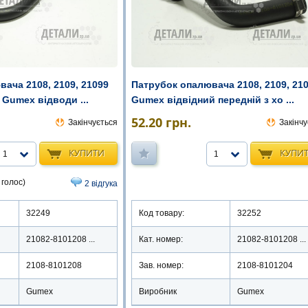
ача 2108, 2109, 21099
Патрубок опалювача 2108, 2109, 21
 Gumex відводи ...
Gumex відвідний передній з хо ...
52.20
грн.
Закінчується
Закінчу
КУПИТИ
КУПИ
1
1
 голос)
2 відгука
32249
Код товару:
32252
21082-8101208 ...
Кат. номер:
21082-8101208 ...
2108-8101208
Зав. номер:
2108-8101204
Gumex
Виробник
Gumex