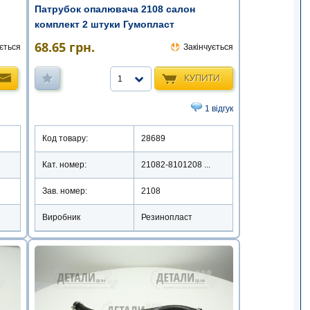
Патрубок опалювача 2108 салон
комплект 2 штуки Гумопласт
68.65
грн.
ється
Закінчується
КУПИТИ
1
1 відгук
Код товару:
28689
Кат. номер:
21082-8101208 ...
Зав. номер:
2108
Виробник
Резинопласт