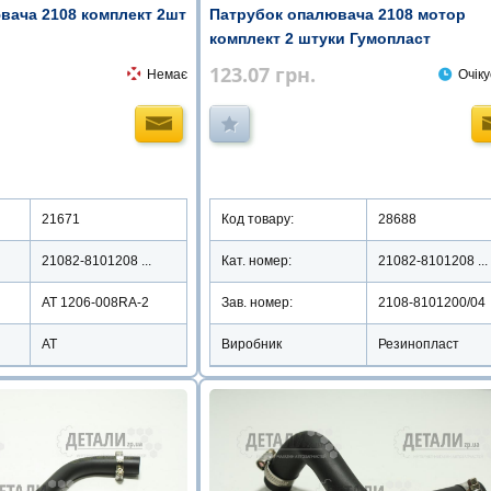
вача 2108 комплект 2шт
Патрубок опалювача 2108 мотор
комплект 2 штуки Гумопласт
123.07
грн.
Немає
Очіку
21671
Код товару:
28688
21082-8101208 ...
Кат. номер:
21082-8101208 ...
AT 1206-008RA-2
Зав. номер:
2108-8101200/04
АТ
Виробник
Резинопласт