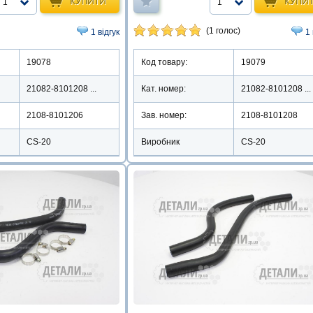
КУПИТИ
КУПИ
1
1
(1 голос)
1 відгук
1 
19078
Код товару:
19079
21082-8101208 ...
Кат. номер:
21082-8101208 ...
2108-8101206
Зав. номер:
2108-8101208
CS-20
Виробник
CS-20