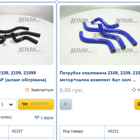
108, 2109, 21099
Патрубок опалювача 2108, 2109, 21
F (шланг обігрівача)
мотор+салон комплект 4шт силі ...
0.00
грн.
Закінчується
КУПИТИ
1
 голос)
1 відгук
42237
Код товару:
43221