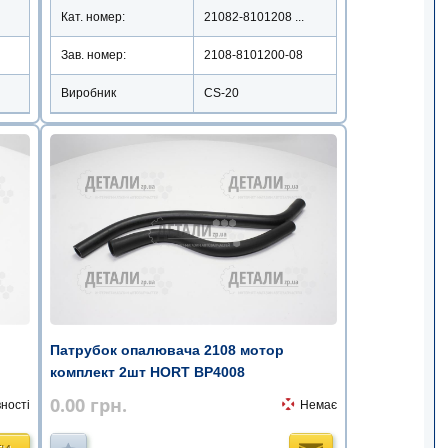
Кат. номер:
21082-8101208 ...
Зав. номер:
2108-8101200-08
Виробник
CS-20
Патрубок опалювача 2108 мотор
комплект 2шт HORT BP4008
0.00
грн.
ності
Немає