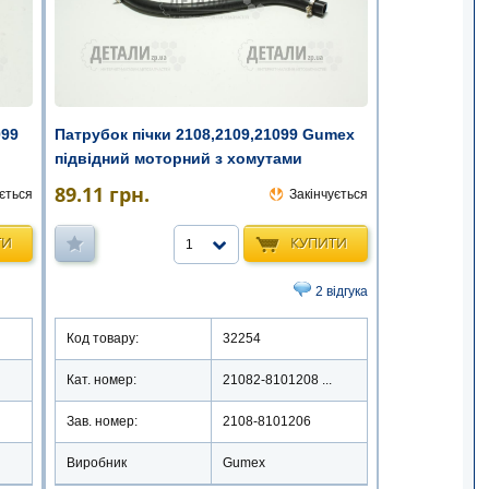
099
Патрубок пічки 2108,2109,21099 Gumex
підвідний моторний з хомутами
89.11
грн.
ється
Закінчується
ТИ
КУПИТИ
1
2 відгука
Код товару:
32254
Кат. номер:
21082-8101208 ...
Зав. номер:
2108-8101206
Виробник
Gumex