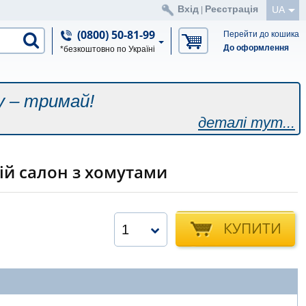
Вхід
Реєстрація
UA
|
(0800) 50-81-99
Перейти до кошика
До оформлення
*безкоштовно по Україні
у – тримай!
деталі тут...
ій салон з хомутами
КУПИТИ
1