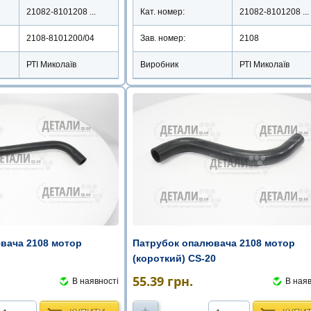
21082-8101208 ...
Кат. номер:
21082-8101208 ...
2108-8101200/04
Зав. номер:
2108
РТІ Миколаїв
Виробник
РТІ Миколаїв
вача 2108 мотор
Патрубок опалювача 2108 мотор
(короткий) CS-20
55.39
грн.
В наявності
В наяв