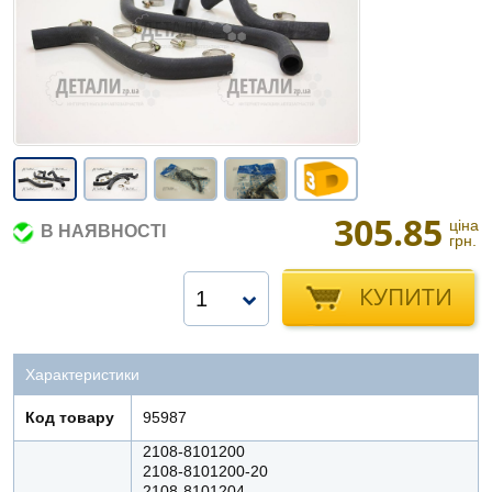
305.85
ціна
В НАЯВНОСТІ
грн.
КУПИТИ
1
Характеристики
Код товару
95987
2108-8101200
2108-8101200-20
2108-8101204