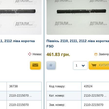
11, 2112 ліва коротка
Піввісь 2110, 2111, 2112 ліва коротк
FSO
461.83
грн.
Немає
Закінчу
КУПИ
1
36738
Код товару:
43524
2110-2215070 ...
Кат. номер:
2110-2215070 ...
2110-2215070
Зав. номер:
2110-2215070