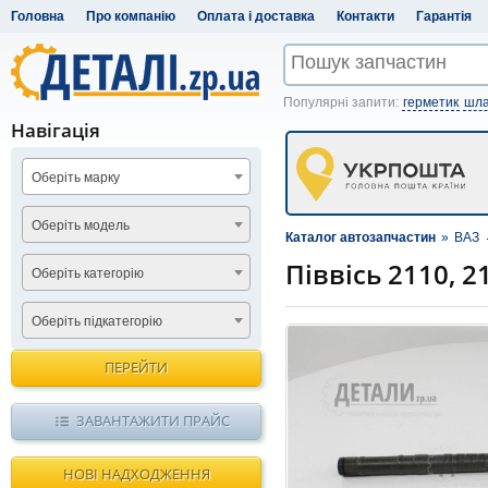
Головна
Про компанію
Оплата і доставка
Контакти
Гарантія
Популярні запити:
герметик
шла
Навігація
Оберіть марку
Оберіть модель
Каталог автозапчастин
»
ВАЗ
Піввісь 2110, 2
Оберіть категорію
Оберіть підкатегорію
ПЕРЕЙТИ
ЗАВАНТАЖИТИ ПРАЙС
НОВІ НАДХОДЖЕННЯ