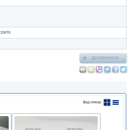
215070
ДО ОБРАНОГО
Вид списку: