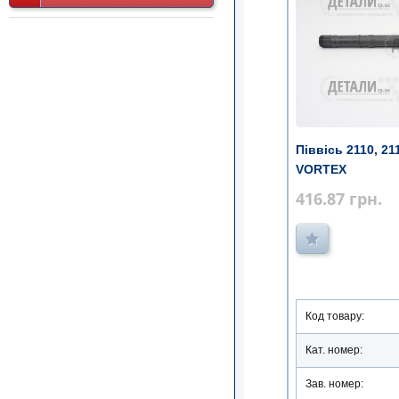
Піввісь 2110, 21
VORTEX
416.87
грн.
Код товару:
Кат. номер:
Зав. номер: