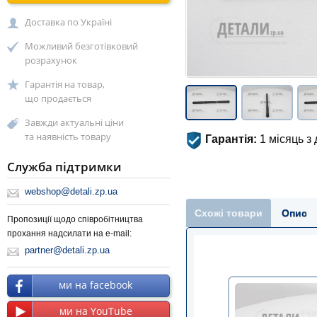
Доставка по Україні
Можливий безготівковий
розрахунок
Гарантія на товар,
що продається
Завжди актуальні ціни
та наявність товару
Гарантія:
1 місяць з
Служба підтримки
webshop@detali.zp.ua
Схожі товари
Опис
Пропозиції щодо співробітництва
прохання надсилати на e-mail:
partner@detali.zp.ua
ми на facebook
ми на YouTube