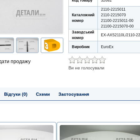
Код товару
32682
2110-2215011
Каталожний
2110-2215070
номер
21100-2215011-00
21100-2215070-00
Заводський
EX-AXS2110L/2110-2
номер
Виробник
EuroEx
 дати продажу
Ви не голосували
Відгуки (0)
Схеми
Застосування