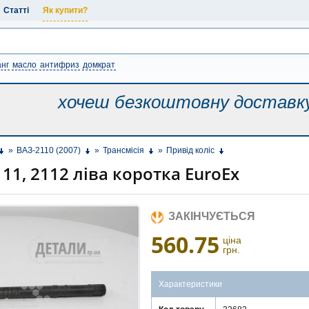
Статті
Як купити?
нг
масло
антифриз
домкрат
хочеш безкоштовну
доставк
»
ВАЗ-2110 (2007)
»
Трансмісія
»
Привід коліс
111, 2112 ліва коротка EuroEx
ЗАКІНЧУЄТЬСЯ
560.75
ціна
грн.
Характеристики