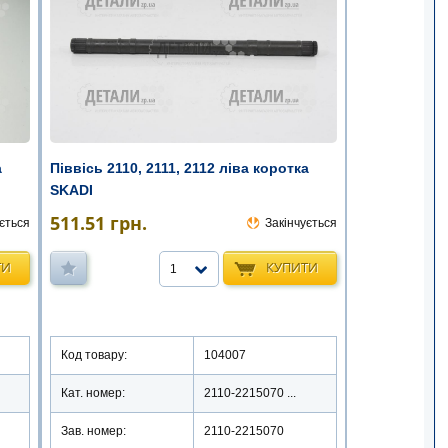
а
Піввісь 2110, 2111, 2112 ліва коротка
SKADI
511.51
грн.
ється
Закінчується
ТИ
КУПИТИ
1
Код товару:
104007
Кат. номер:
2110-2215070 ...
Зав. номер:
2110-2215070