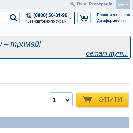
Вхід
Реєстрація
UA
|
(0800) 50-81-99
Перейти до кошика
До оформлення
*безкоштовно по Україні
у – тримай!
деталі тут...
КУПИТИ
1