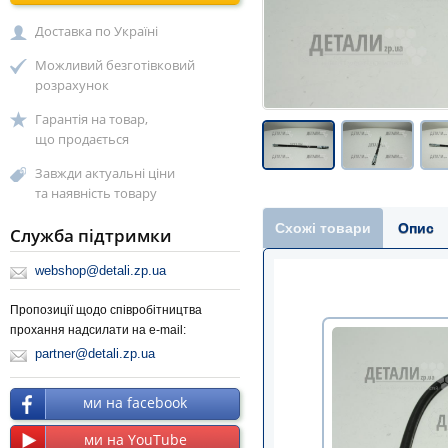
Доставка по Україні
Можливий безготівковий
розрахунок
Гарантія на товар,
що продається
Завжди актуальні ціни
та наявність товару
Схожі товари
Опис
Служба підтримки
webshop@detali.zp.ua
Пропозиції щодо співробітництва
прохання надсилати на e-mail:
partner@detali.zp.ua
ми на facebook
ми на YouTube