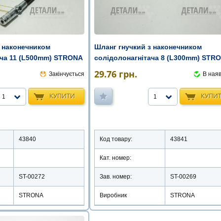
з наконечником
Шланг гнучкий з наконечником
ача 11 (L500mm) STRONA
солідолонагнітача 8 (L300mm) STR
29.76
грн.
Закінчується
В наяв
КУПИТИ
КУПИ
1
1
43840
Код товару:
43841
Кат. номер:
ST-00272
Зав. номер:
ST-00269
STRONA
Виробник
STRONA