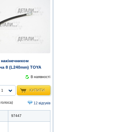
 накінечником
ача 8 (L240mm) TOYA
В наявності
КУПИТИ
1
 голоса)
12 відгуків
97447