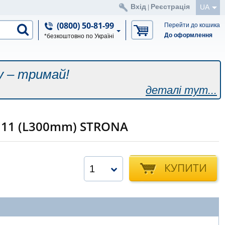
Вхід
Реєстрація
UA
|
(0800) 50-81-99
Перейти до кошика
До оформлення
*безкоштовно по Україні
у – тримай!
деталі тут...
 11 (L300mm) STRONA
КУПИТИ
1