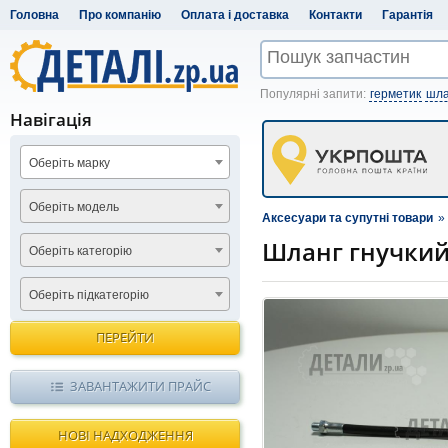
Головна
Про компанію
Оплата і доставка
Контакти
Гарантія
Популярні запити:
герметик
шла
Навігація
Оберіть марку
Оберіть модель
Аксесуари та супутні товари
»
Шланг гнучкий
Оберіть категорію
Оберіть підкатегорію
ПЕРЕЙТИ
ЗАВАНТАЖИТИ ПРАЙС
НОВІ НАДХОДЖЕННЯ