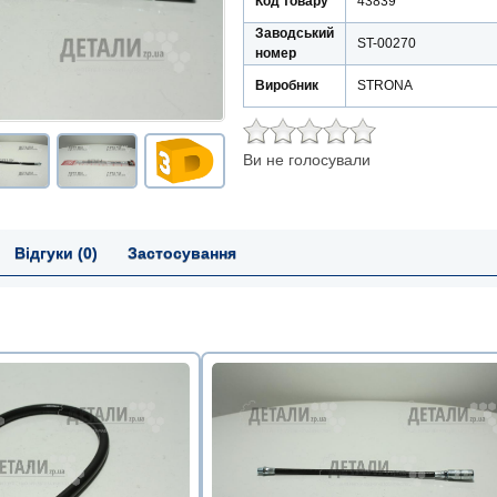
Код товару
43839
Заводський
ST-00270
номер
Виробник
STRONA
Ви не голосували
Відгуки (0)
Застосування