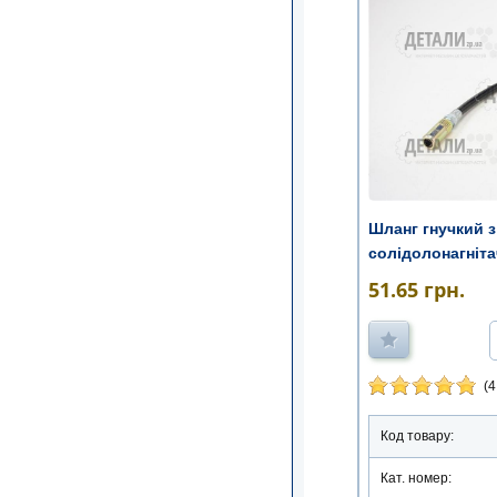
Шланг гнучкий з
солідолонагніт
51.65
грн.
(4
Код товару:
Кат. номер: