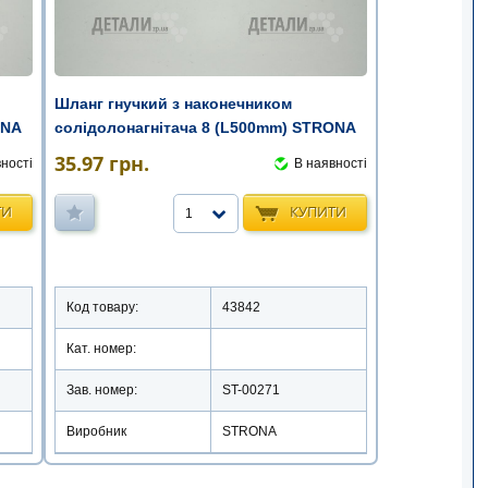
Шланг гнучкий з наконечником
ONA
солідолонагнітача 8 (L500mm) STRONA
35.97
грн.
ності
В наявності
ТИ
КУПИТИ
1
Код товару:
43842
Кат. номер:
Зав. номер:
ST-00271
Виробник
STRONA