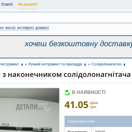
Статті
Як купити?
нг
масло
антифриз
домкрат
хочеш безкоштовну
доставк
Інструмент
»
Ручний інструмент та приладдя
»
Солідолонагнітач
 з наконечником солідолонагнітача
В НАЯВНОСТІ
41.05
ціна
грн.
Характеристики