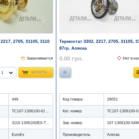
2217, 2705, 31105, 3110
Термостат 3302, 2217, 2705, 31105, 3
87гр. Аляска
0.00
грн.
Заканчивается
Нет в на
КУПИТЬ
1
449
Код товара:
28051
ТС107-1306100-01 ...
Кат. номер:
ТС107-1306100-01 
3110-1306100/ЕХ-ТМ3110-87
Зав. номер:
107-1306100-04M
EuroEx
Производитель
Аляска