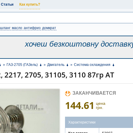
Статьи
Как купить?
шланг
масло
антифриз
домкрат
хочеш безкоштовну
доставк
»
ГАЗ-2705 (ГАЗель)
»
Двигатель
»
Система охлаждения
 2217, 2705, 31105, 3110 87гр АТ
ЗАКАНЧИВАЕТСЯ
144.61
цена
грн.
Характеристики