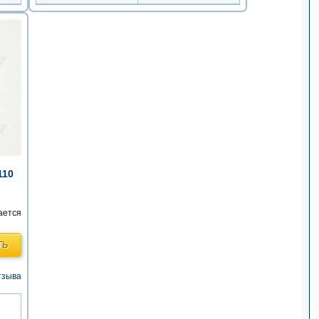
110
ается
ТЬ
тзыва