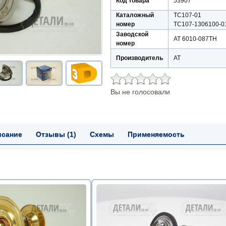
Код товара
53907
Каталожный
ТС107-01
номер
ТС107-1306100-0
Заводской
AT 6010-087TH
номер
Производитель
АТ
Вы не голосовали
исание
Отзывы (1)
Схемы
Применяемость