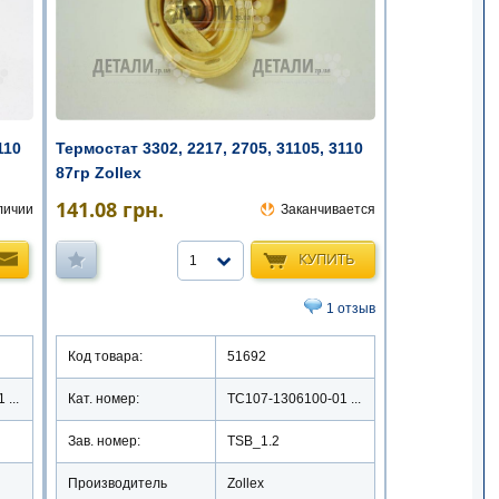
Термостат 3302, 2217, 2705, 31105, 3110
110
87гр Zollex
141.08
грн.
Заканчивается
личии
КУПИТЬ
1
1 отзыв
Код товара:
51692
Кат. номер:
ТС107-1306100-01 ...
...
Зав. номер:
TSB_1.2
Производитель
Zollex