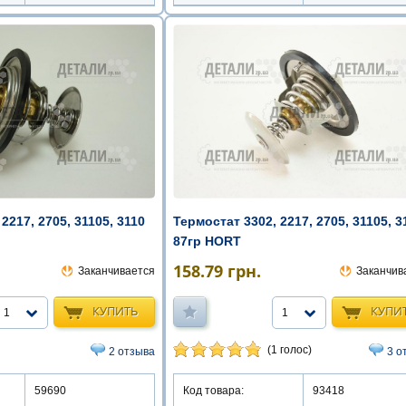
Термостат 3302, 2217, 2705, 31105, 3
2217, 2705, 31105, 3110
87гр HORT
158.79
грн.
Заканчив
Заканчивается
КУПИ
КУПИТЬ
1
1
(1 голос)
3 о
2 отзыва
Код товара:
93418
59690