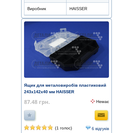
Виробник
HAISSER
Ящик для металовиробів пластиковий
243х142х40 мм HAISSER
87.48
грн.
Немає
(1 голос)
6 відгуків