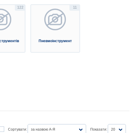
122
11
струментів
Пневмоінструмент
Сортувати:
за назвою А-Я
Показати:
20