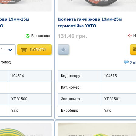
кова 19мм-15м
Ізолента ганчіркова 19мм-25м
TO
термостійка YATO
131.46
грн.
В наявності
Н
КУПИТИ
1
 голос)
2 в
104514
Код товару:
104515
Кат. номер:
YT-81500
Зав. номер:
YT-81501
Yato
Виробник
Yato