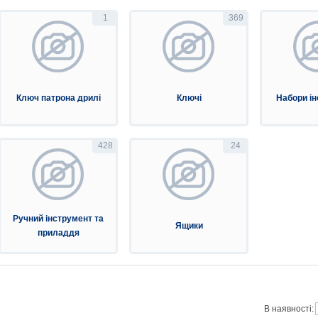
1
369
Ключ патрона дрилі
Ключі
Набори ін
428
24
Ручний інструмент та
Ящики
приладдя
В наявності: