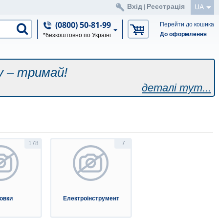
Вхід
Реєстрація
UA
|
(0800) 50-81-99
Перейти до кошика
До оформлення
*безкоштовно по Україні
у – тримай!
деталі тут...
178
7
овки
Електроінструмент