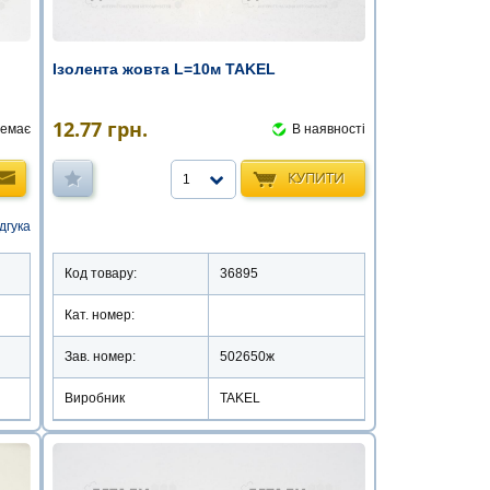
Ізолента жовта L=10м TAKEL
12.77
грн.
емає
В наявності
КУПИТИ
1
ідгука
Код товару:
36895
Кат. номер:
Зав. номер:
502650ж
Виробник
TAKEL