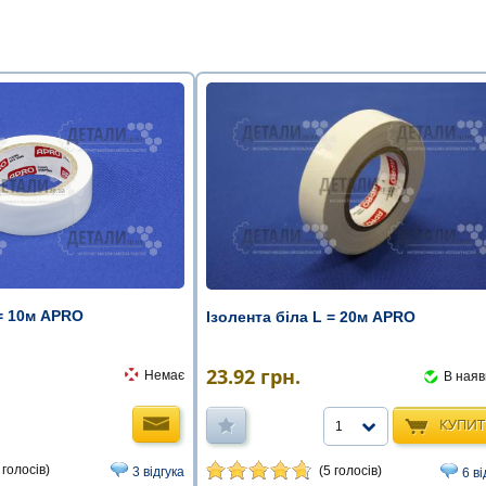
 = 10м APRO
Ізолента біла L = 20м APRO
23.92
грн.
Немає
В наяв
КУПИ
1
 голосів)
(5 голосів)
3 відгука
6 ві