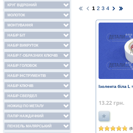
КРУГ ВІДРІЗНИЙ
1
2
3
4
МОЛОТОК
МОНТУВАННЯ
НАБІР БІТ
НАБІР ВИКРУТОК
НАБІР Г-ОБРАЗНИХ КЛЮЧІВ
НАБІР ГОЛОВОК
НАБІР ІНСТРУМЕНТІВ
НАБІР КЛЮЧІВ
Ізолента біла L
НАБІР СВЕРДЕЛ
13.22
грн.
НОЖИЦІ ПО МЕТАЛУ
ПАПІР НАЖДАЧНИЙ
ПЕНЗЕЛЬ МАЛЯРСЬКИЙ
(6