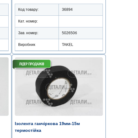
Код товару:
36894
Кат. номер:
Зав. номер:
502650б
Виробник
TAKEL
Ізолента ганчіркова 19мм-15м
термостійка