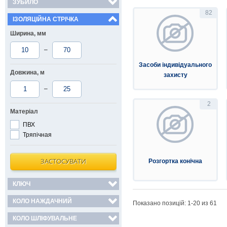
ЗУБИЛО
82
ІЗОЛЯЦІЙНА СТРІЧКА
Ширина, мм
–
Засоби індивідуального
Довжина, м
захисту
–
2
Матеріал
ПВХ
Тряпічная
ЗАСТОСУВАТИ
Розгортка конічна
КЛЮЧ
КОЛО НАЖДАЧНИЙ
Показано позицій: 1-
20
из 61
КОЛО ШЛІФУВАЛЬНЕ