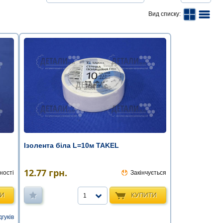
Вид списку:
Ізолента біла L=10м TAKEL
12.77
грн.
ності
Закінчується
ТИ
КУПИТИ
1
дгуків