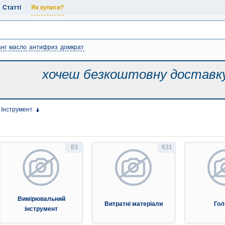
Статті
Як купити?
нг
масло
антифриз
домкрат
хочеш безкоштовну
доставк
Інструмент
83
631
Вимірювальний
Витратні матеріали
Гол
інструмент