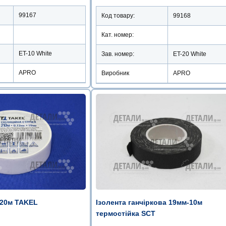
99167
Код товару:
99168
Кат. номер:
ET-10 White
Зав. номер:
ET-20 White
APRO
Виробник
APRO
=20м TAKEL
Ізолента ганчіркова 19мм-10м
термостійка SCT