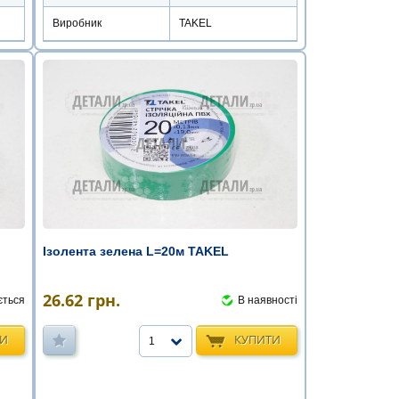
Виробник
TAKEL
Ізолента зелена L=20м TAKEL
26.62
грн.
ється
В наявності
ТИ
КУПИТИ
1