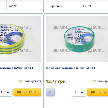
Виробник
APRO
APRO
-зелена L=20м TAKEL
Ізолента зелена L=10м TAKEL
12.77
грн.
Закінчується
Закінчу
КУПИТИ
КУПИ
1
1