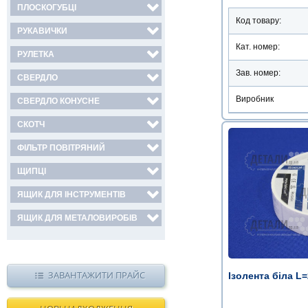
ПЛОСКОГУБЦІ
Код товару:
РУКАВИЧКИ
Кат. номер:
РУЛЕТКА
Зав. номер:
СВЕРДЛО
Виробник
СВЕРДЛО КОНУСНЕ
СКОТЧ
ФІЛЬТР ПОВІТРЯНИЙ
ЩИПЦІ
ЯЩИК ДЛЯ ІНСТРУМЕНТІВ
ЯЩИК ДЛЯ МЕТАЛОВИРОБІВ
ЗАВАНТАЖИТИ ПРАЙС
Ізолента біла L