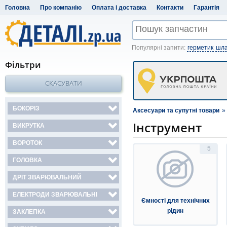
Головна
Про компанію
Оплата і доставка
Контакти
Гарантія
Популярні запити:
герметик
шла
Фільтри
СКАСУВАТИ
БОКОРІЗ
Аксесуари та супутні товари
»
Інструмент
ВИКРУТКА
ВОРОТОК
5
ГОЛОВКА
ДРІТ ЗВАРЮВАЛЬНИЙ
ЕЛЕКТРОДИ ЗВАРЮВАЛЬНІ
Ємності для технічних
рідин
ЗАКЛЕПКА