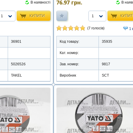
76.97
грн.
В наявності
В наяв
КУПИТИ
КУПИ
1
1
(7 голосів)
1 
36901
Код товару:
35935
Кат. номер:
502652б
Зав. номер:
9817
TAKEL
Виробник
SCT