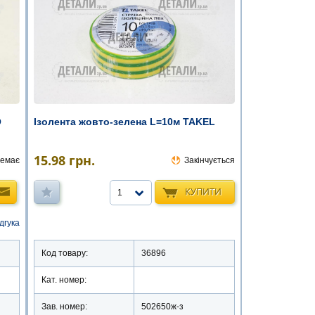
O
Ізолента жовто-зелена L=10м TAKEL
15.98
грн.
емає
Закінчується
КУПИТИ
1
ідгука
Код товару:
36896
Кат. номер:
n
Зав. номер:
502650ж-з