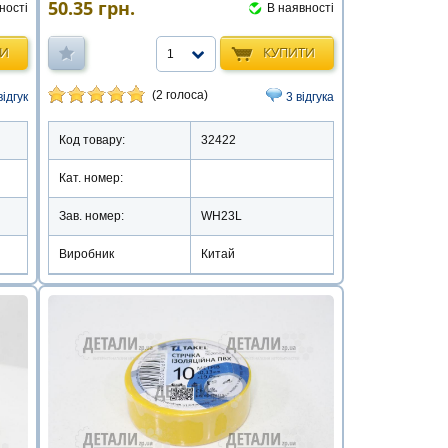
50.35
грн.
ності
В наявності
ТИ
КУПИТИ
1
(2 голоса)
відгук
3 відгука
Код товару:
32422
Кат. номер:
Зав. номер:
WH23L
Виробник
Китай