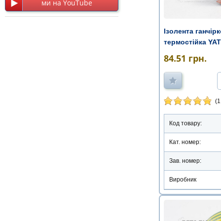
ми на YouTube
Ізолента ганчір
термостійка YA
84.51
грн.
(1
Код товару:
Кат. номер:
Зав. номер:
Виробник