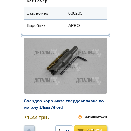
Кат. номер:
Зав. номер:
830293
Виробник
APRO
Свердло корончате твердосплавне по
металу 14мм Alloid
71.22
грн.
Закінчується
КУПИТИ
1