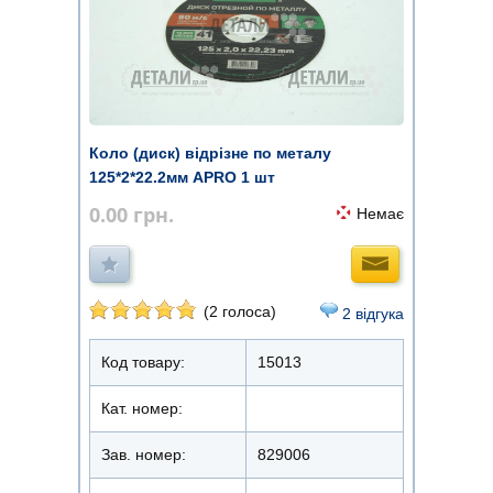
Коло (диск) відрізне по металу
125*2*22.2мм APRO 1 шт
0.00
грн.
Немає
(2 голоса)
2 відгука
Код товару:
15013
Кат. номер:
Зав. номер:
829006