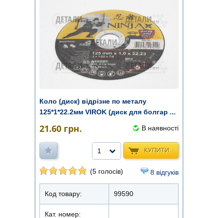
Коло (диск) відрізне по металу
125*1*22.2мм VIROK (диск для болгар ...
21.60
грн.
В наявності
КУПИТИ
1
(5 голосів)
8 відгуків
Код товару:
99590
Кат. номер: