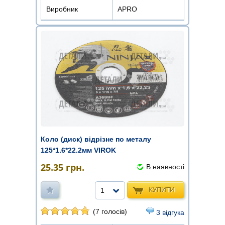
Виробник
APRO
Коло (диск) відрізне по металу
125*1.6*22.2мм VIROK
25.35
грн.
В наявності
КУПИТИ
1
(7 голосів)
3 відгука