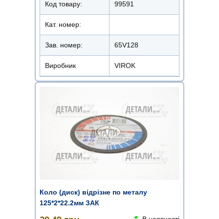
Код товару:
99591
Кат. номер:
Зав. номер:
65V128
Виробник
VIROK
Коло (диск) відрізне по металу
125*2*22.2мм ЗАК
В наявності