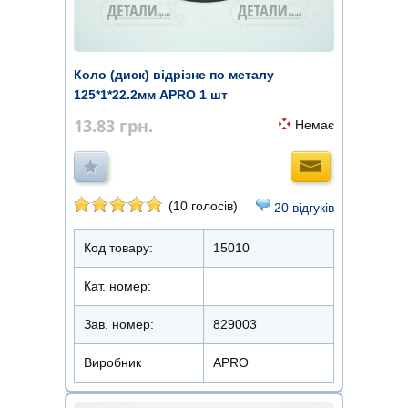
Коло (диск) відрізне по металу
125*1*22.2мм APRO 1 шт
13.83
грн.
Немає
(10 голосів)
20 відгуків
Код товару:
15010
Кат. номер:
Зав. номер:
829003
Виробник
APRO