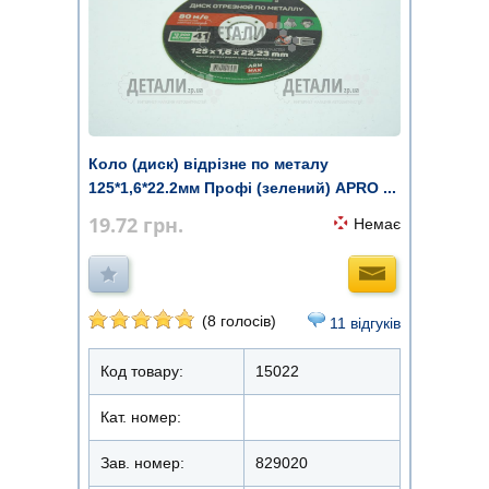
Коло (диск) відрізне по металу
125*1,6*22.2мм Профі (зелений) APRO ...
19.72
грн.
Немає
(8 голосів)
11 відгуків
Код товару:
15022
Кат. номер:
Зав. номер:
829020