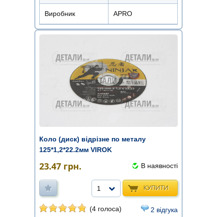
Виробник
APRO
Коло (диск) відрізне по металу
125*1,2*22.2мм VIROK
23.47
грн.
В наявності
КУПИТИ
1
(4 голоса)
2 відгука