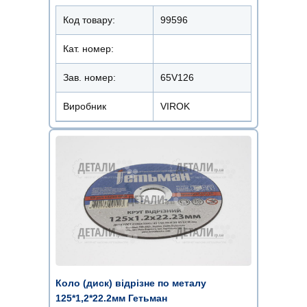
Код товару:
99596
Кат. номер:
Зав. номер:
65V126
Виробник
VIROK
Коло (диск) відрізне по металу
125*1,2*22.2мм Гетьман