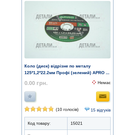
Коло (диск) відрізне по металу
125*1,2*22.2мм Профі (зелений) APRO ...
0.00
грн.
Немає
(10 голосів)
15 відгуків
Код товару:
15021