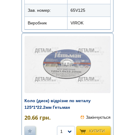
Зав. номер:
65V125
Виробник
VIROK
Коло (диск) відрізне по металу
125*1*22.2мм Гетьман
20.66
грн.
Закінчується
КУПИТИ
1