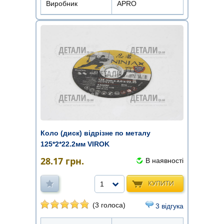
Виробник
APRO
Коло (диск) відрізне по металу
125*2*22.2мм VIROK
28.17
грн.
В наявності
КУПИТИ
1
(3 голоса)
3 відгука