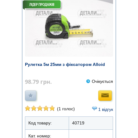
Рулетка 5м 25мм з фіксатором Alloid
98.79
грн.
Очікується
(1 голос)
1 відгук
Код товару:
40719
Кат. номер: