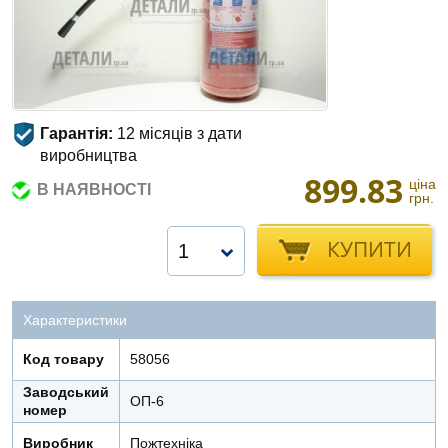
Гарантія:
12 місяців з дати
виробництва
899.83
ціна
В НАЯВНОСТІ
грн.
КУПИТИ
1
Характеристики
Код товару
58056
Заводський
ОП-6
номер
Виробник
Пожтехнiка