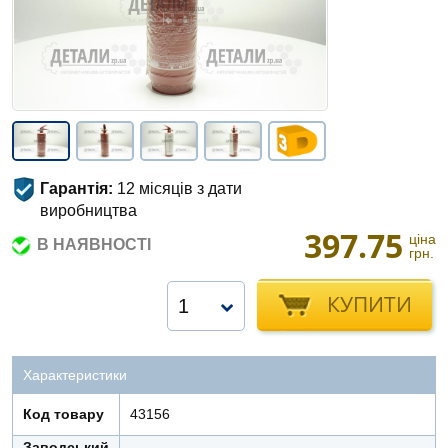
Гарантія:
12 місяців з дати
виробництва
397.75
ціна
В НАЯВНОСТІ
грн.
КУПИТИ
1
Характеристики
Код товару
43156
Заводський