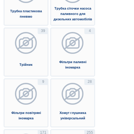
Трубка сіточки насоса
Трубка пластикова
паливного для
пневмо
дизельних автомобілів
39
4
Фільтри паливні
Трійник
іномарка
9
28
Фільтри повітряні
Хомут глушника
іномарка
універсальний
171
255