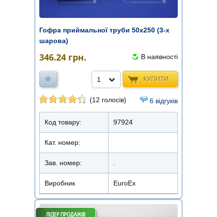
Гофра приймальної труби 50х250 (3-х
шарова)
346.24
грн.
В наявності
КУПИТИ
1
(12 голосів)
6 відгуків
Код товару:
97924
Кат. номер:
Зав. номер:
.
Виробник
EuroEx