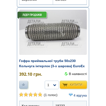
Гофра приймальної труби 50х230
Кольчуга інтерлок (3-х шарова) EuroEx
392.10
грн.
В наявності
КУПИТИ
1
(1 голос)
4 відгука
Код товару:
19233