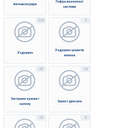
Гофра вихлопної
Автоаксесуари
системи
102
3
З'єднувач шлангів
З'єднувач
ялинка
20
14
Заглушки кузова і
Захист двигуна
салону
15
9