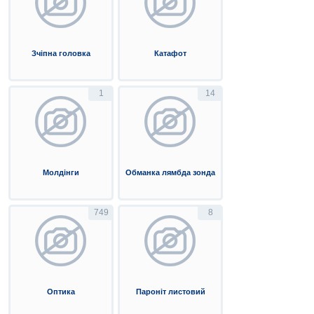
Зчіпна головка
Катафот
1
14
Молдінги
Обманка лямбда зонда
749
8
Оптика
Пароніт листовий