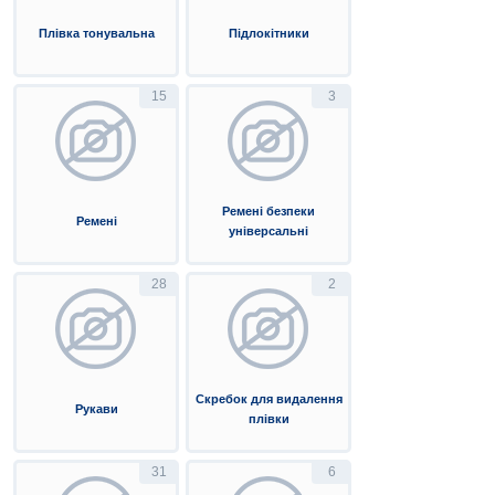
Плівка тонувальна
Підлокітники
15
3
Ремені безпеки
Ремені
універсальні
28
2
Скребок для видалення
Рукави
плівки
31
6