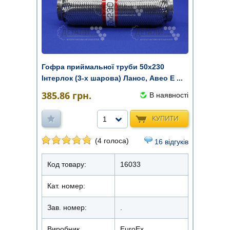
Гофра приймальної труби 50х230
Інтерлок (3-х шарова) Ланос, Авео E ...
385.86
грн.
В наявності
КУПИТИ
1
(4 голоса)
16 відгуків
Код товару:
16033
Кат. номер:
Зав. номер:
.
Виробник
EuroEx