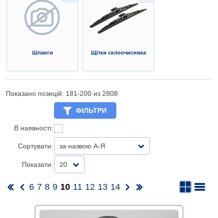
Шланги
Щітки склоочисника
Показано позицій: 181-
200
из 2808
ФІЛЬТРИ
В наявності:
Сортувати:
за назвою А-Я
Показати:
20
6
7
8
9
10
11
12
13
14