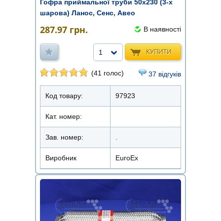
Гофра приймальної труби 50х230 (3-х
шарова) Ланос, Сенс, Авео
287.97
грн.
В наявності
КУПИТИ
1
(41 голос)
37 відгуків
Код товару:
97923
Кат. номер:
Зав. номер:
.
Виробник
EuroEx