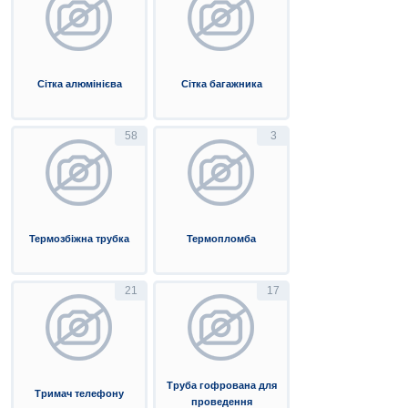
Сітка алюмінієва
Сітка багажника
58
3
Термозбіжна трубка
Термопломба
21
17
Труба гофрована для
Тримач телефону
проведення